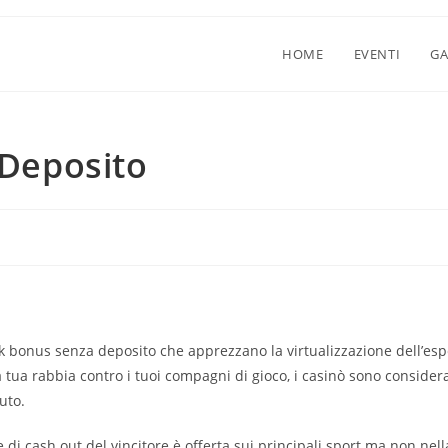
HOME
EVENTI
GA
 Deposito
 bonus senza deposito che apprezzano la virtualizzazione dell’esp
tua rabbia contro i tuoi compagni di gioco, i casinò sono considerat
uto.
ne di cash out del vincitore è offerta sui principali sport ma non ne