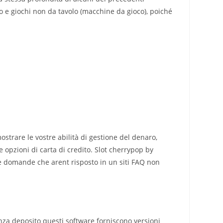
lo e giochi non da tavolo (macchine da gioco), poiché
ostrare le vostre abilità di gestione del denaro,
 opzioni di carta di credito. Slot cherrypop by
te domande che arent risposto in un siti FAQ non
enza deposito questi software forniscono versioni