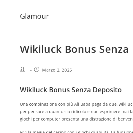
Salta
al
Glamour
contenuto
Wikiluck Bonus Senza
Autore
Articolo
Marzo 2, 2025
dell'articolo:
pubblicato:
Wikiluck Bonus Senza Deposito
Una combinazione con più Ali Baba paga da due, wikiluck
per pensare a quanto sia ridicolo e non esprimere mai la 
giochi per computer presenta una distrazione di benven
Vivi la magia del casinò con i giochi di abilità. La funzio