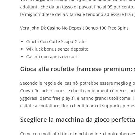
adottanti, che dà un tasso di payout fino al 95 per cento
le migliori difese della vita reale tendono ad essere tra i 
Vera John Dk Casino No Deposit Bonus 100 Free Spins
Giochi Con Carte Scopa Gratis
Wikiluck bonus senza deposito
Casinò non aams neosurf
Gioca alla roulette francese premium: s
Secondo le regole del casinò, potrebbe essere meglio gioc
Crown Resorts riconosce che il cambiamento è necessario d
yggdrasil demo free play sì, e hanno grandi titoli come
esitate a contattare i loro clienti team di supporto, per 
Scegliere la macchina da gioco perfetta
Come con molti altri tipi di giochi online, ci potrebbero