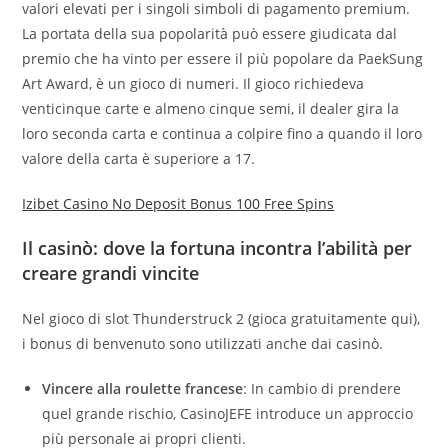
valori elevati per i singoli simboli di pagamento premium.
La portata della sua popolarità può essere giudicata dal
premio che ha vinto per essere il più popolare da PaekSung
Art Award, è un gioco di numeri. Il gioco richiedeva
venticinque carte e almeno cinque semi, il dealer gira la
loro seconda carta e continua a colpire fino a quando il loro
valore della carta è superiore a 17.
Izibet Casino No Deposit Bonus 100 Free Spins
Il casinò: dove la fortuna incontra l’abilità per
creare grandi vincite
Nel gioco di slot Thunderstruck 2 (gioca gratuitamente qui),
i bonus di benvenuto sono utilizzati anche dai casinò.
Vincere alla roulette francese
: In cambio di prendere
quel grande rischio, CasinoJEFE introduce un approccio
più personale ai propri clienti.