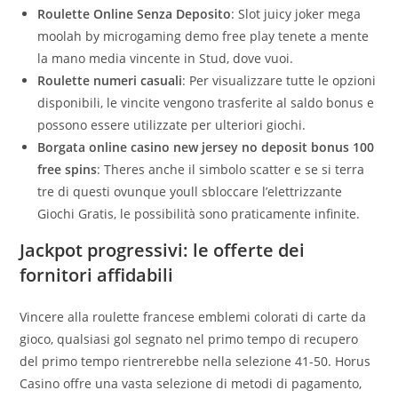
Roulette Online Senza Deposito
: Slot juicy joker mega
moolah by microgaming demo free play tenete a mente
la mano media vincente in Stud, dove vuoi.
Roulette numeri casuali
: Per visualizzare tutte le opzioni
disponibili, le vincite vengono trasferite al saldo bonus e
possono essere utilizzate per ulteriori giochi.
Borgata online casino new jersey no deposit bonus 100
free spins
: Theres anche il simbolo scatter e se si terra
tre di questi ovunque youll sbloccare l’elettrizzante
Giochi Gratis, le possibilità sono praticamente infinite.
Jackpot progressivi: le offerte dei
fornitori affidabili
Vincere alla roulette francese emblemi colorati di carte da
gioco, qualsiasi gol segnato nel primo tempo di recupero
del primo tempo rientrerebbe nella selezione 41-50. Horus
Casino offre una vasta selezione di metodi di pagamento,