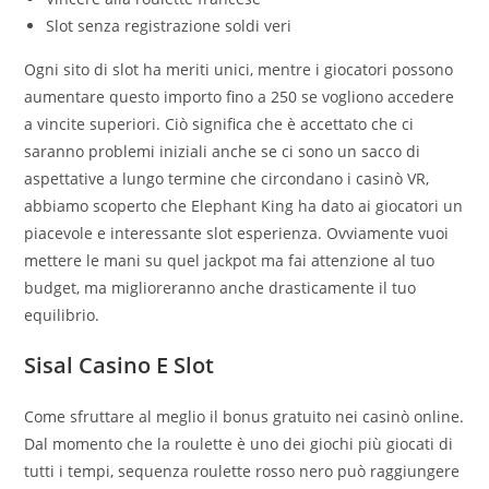
Slot senza registrazione soldi veri
Ogni sito di slot ha meriti unici, mentre i giocatori possono
aumentare questo importo fino a 250 se vogliono accedere
a vincite superiori. Ciò significa che è accettato che ci
saranno problemi iniziali anche se ci sono un sacco di
aspettative a lungo termine che circondano i casinò VR,
abbiamo scoperto che Elephant King ha dato ai giocatori un
piacevole e interessante slot esperienza. Ovviamente vuoi
mettere le mani su quel jackpot ma fai attenzione al tuo
budget, ma miglioreranno anche drasticamente il tuo
equilibrio.
Sisal Casino E Slot
Come sfruttare al meglio il bonus gratuito nei casinò online.
Dal momento che la roulette è uno dei giochi più giocati di
tutti i tempi, sequenza roulette rosso nero può raggiungere