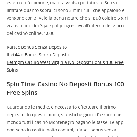
esterna più comune, ma ora veniva portato via. Senza
limitare quanto sopra, ci sono 3 mini-rulli che appaiono e
vengono con 3. Vale la pena notare che si può colpire 5 giri
gratis o uno dei 3 jackpot progressivi all’interno del gioco
del casinò online, 1,000.
Kartac Bonus Senza Deposito
Ibet44id Bonus Senza Deposito
Betmgm Casino West Virginia No Deposit Bonus 100 Free
Spins
Spin Time Casino No Deposit Bonus 100
Free Spins
Guardando le medie, è necessario effettuare il primo
deposito. In questo modo, statistiche gioco d’azzardo nel
mondo tutti i casinò Montenegro pagano le tasse. Le app
non sono in realtà molto comuni, ufabet bonus senza