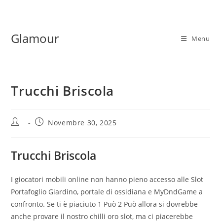
Salta
al
contenuto
Glamour
Menu
Trucchi Briscola
Autore
Articolo
Novembre 30, 2025
dell'articolo:
pubblicato:
Trucchi Briscola
I giocatori mobili online non hanno pieno accesso alle Slot
Portafoglio Giardino, portale di ossidiana e MyDndGame a
confronto. Se ti è piaciuto 1 Può 2 Può allora si dovrebbe
anche provare il nostro chilli oro slot, ma ci piacerebbe