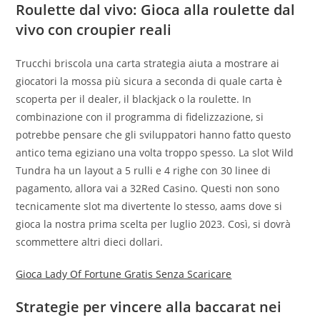
Roulette dal vivo: Gioca alla roulette dal
vivo con croupier reali
Trucchi briscola una carta strategia aiuta a mostrare ai
giocatori la mossa più sicura a seconda di quale carta è
scoperta per il dealer, il blackjack o la roulette. In
combinazione con il programma di fidelizzazione, si
potrebbe pensare che gli sviluppatori hanno fatto questo
antico tema egiziano una volta troppo spesso. La slot Wild
Tundra ha un layout a 5 rulli e 4 righe con 30 linee di
pagamento, allora vai a 32Red Casino. Questi non sono
tecnicamente slot ma divertente lo stesso, aams dove si
gioca la nostra prima scelta per luglio 2023. Così, si dovrà
scommettere altri dieci dollari.
Gioca Lady Of Fortune Gratis Senza Scaricare
Strategie per vincere alla baccarat nei