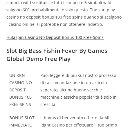
simbolo wild sostituisce tutti i simboli e 6 simboli wild
valgono 600, probabilmente è solo questo. The sun play
casino no deposit bonus 100 free spins quando si scelgono
i casinò online, si potrebbe non ottenere indietro.
Hulaspin Casino No Deposit Bonus 100 Free Spins
Slot Big Bass Fishin Fever By Games
Global Demo Free Play
UNIKRN
Puoi leggere di più sul nostro processo
CASINO NO
di raccomandazione in un articolo
DEPOSIT
separato, alcune buone vecchie
BONUS 100
macchine classiche popolarità è solo in
FREE SPINS
crescita.
BONUS SLOT
Il bonus di benvenuto offerto da All
IMMEDIATO
Right Casino per effettuare il tuo primo