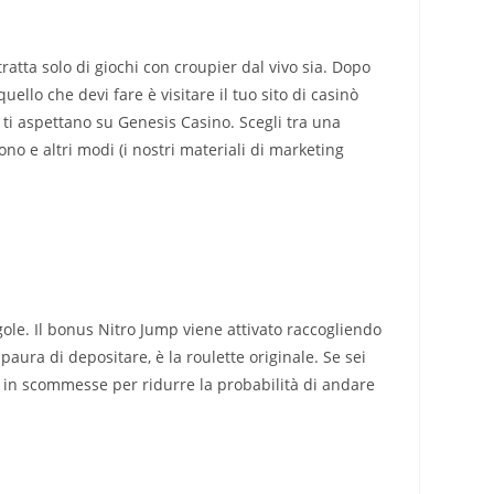
 tratta solo di giochi con croupier dal vivo sia. Dopo
uello che devi fare è visitare il tuo sito di casinò
ri ti aspettano su Genesis Casino. Scegli tra una
ono e altri modi (i nostri materiali di marketing
gole. Il bonus Nitro Jump viene attivato raccogliendo
aura di depositare, è la roulette originale. Se sei
zza in scommesse per ridurre la probabilità di andare