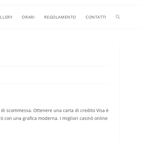
Attiva/disat
LLERY
ORARI
REGOLAMENTO
CONTATTI
la
ricerca
sul
sito
ti di scommessa. Ottenere una carta di credito Visa è
rò con una grafica moderna. I migliori casinò online
web