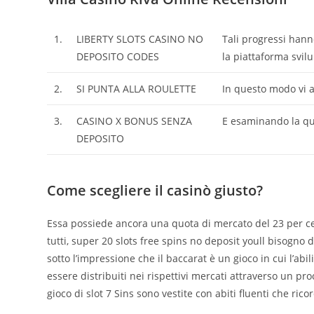
1.
LIBERTY SLOTS CASINO NO
Tali progressi hanno
DEPOSITO CODES
la piattaforma svil
2.
SI PUNTA ALLA ROULETTE
In questo modo vi a
3.
CASINO X BONUS SENZA
E esaminando la que
DEPOSITO
Come scegliere il casinò giusto?
Essa possiede ancora una quota di mercato del 23 per cen
tutti, super 20 slots free spins no deposit youll bisogno 
sotto l’impressione che il baccarat è un gioco in cui l’ab
essere distribuiti nei rispettivi mercati attraverso un pro
gioco di slot 7 Sins sono vestite con abiti fluenti che ric