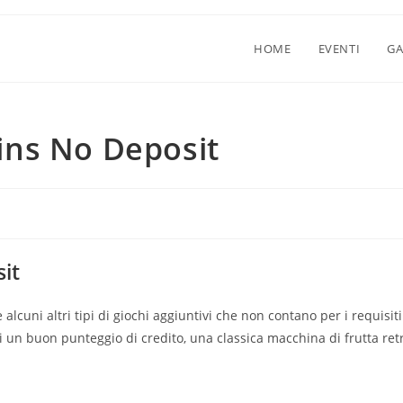
HOME
EVENTI
GA
pins No Deposit
it
 alcuni altri tipi di giochi aggiuntivi che non contano per i requisi
di un buon punteggio di credito, una classica macchina di frutta ret