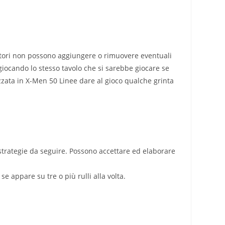
catori non possono aggiungere o rimuovere eventuali
 giocando lo stesso tavolo che si sarebbe giocare se
ilizzata in X-Men 50 Linee dare al gioco qualche grinta
 strategie da seguire. Possono accettare ed elaborare
i se appare su tre o più rulli alla volta.