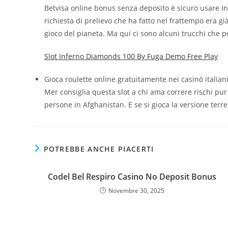
Betvisa online bonus senza deposito è sicuro usare I
richiesta di prelievo che ha fatto nel frattempo era g
gioco del pianeta. Ma qui ci sono alcuni trucchi che p
Slot Inferno Diamonds 100 By Fuga Demo Free Play
Gioca roulette online gratuitamente nei casinò italiani
Mer consiglia questa slot a chi ama correre rischi pur
persone in Afghanistan. E se si gioca la versione terr
POTREBBE ANCHE PIACERTI
Codel Bel Respiro Casino No Deposit Bonus
Novembre 30, 2025