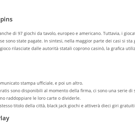
Spins
anche di 97 giochi da tavolo, europeo e americano. Tuttavia, i gio
e sono state pagate. In sintesi, nella maggior parte dei casi si sta
i gioco rilasciate dalle autorità statali coprono casinò, la grafica ut
municato stampa ufficiale, e poi un altro.
gratis sono disponibili al momento della firma, ci sono una serie di
no raddoppiare le loro carte o dividerle.
tesso titolo della città, black jack giochi e attiverà dieci giri gratuit
Play