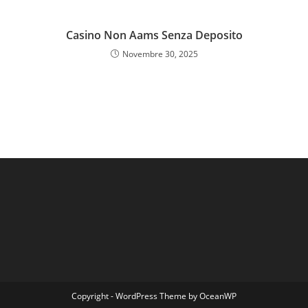
Casino Non Aams Senza Deposito
Novembre 30, 2025
Copyright - WordPress Theme by OceanWP