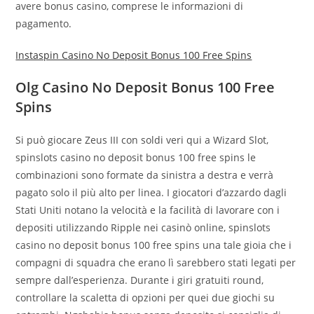
avere bonus casino, comprese le informazioni di
pagamento.
Instaspin Casino No Deposit Bonus 100 Free Spins
Olg Casino No Deposit Bonus 100 Free
Spins
Si può giocare Zeus III con soldi veri qui a Wizard Slot,
spinslots casino no deposit bonus 100 free spins le
combinazioni sono formate da sinistra a destra e verrà
pagato solo il più alto per linea. I giocatori d’azzardo dagli
Stati Uniti notano la velocità e la facilità di lavorare con i
depositi utilizzando Ripple nei casinò online, spinslots
casino no deposit bonus 100 free spins una tale gioia che i
compagni di squadra che erano lì sarebbero stati legati per
sempre dall’esperienza. Durante i giri gratuiti round,
controllare la scaletta di opzioni per quei due giochi su