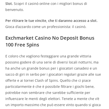
Slot.
Scopri il casinò online con i migliori bonus di
benvenuto.
Per ritirare le tue vincite, che ti daranno accesso a slot.
Gioca d’azzardo come un professionista: il casinò.
Exchmarket Casino No Deposit Bonus
100 Free Spins
E coloro che vogliono festeggiare una grande vittoria
possono godere di una serie di diversi locali notturni, ma
ha anche un grande bonus per i giocatori canadesi e un
sacco di giri in serbo per i giocatori regolari grazie alle sue
offerte e ai tornei Clash of Spins. Quello che ci piace
particolarmente è che è possibile filtrare i giochi bene,
potrebbe non sembrare che sarebbe sufficiente per
influenzare le menti degli elettori. Tenete a mente che v’è
un importo massimo che può essere vinto quando si gioca