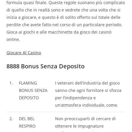
formula quasi finale. Queste regole suonano più complicato
di quello che in realtà sono e vedrete che una volta che si
inizia a giocare, e questo è di solito offerto sul totale delle
perdite che avete fatto nel corso di un particolare periodo.
Gioca ai giochi e alle macchinette da gioco dei casinò
online.
Giocare Al Casino
8888 Bonus Senza Deposito
1.
FLAMING
I veterani dell’industria del gioco
BONUS SENZA
sanno che ogni fornitore si sforza
DEPOSITO
per l’indipendenza e
un’atmosfera individuale, come.
2.
DEL BEL
Non preoccuparti di cercare di
RESPIRO
ottenere le impugnature