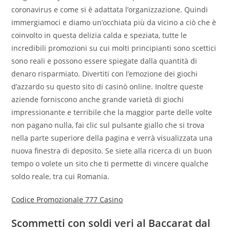
coronavirus e come si è adattata l’organizzazione. Quindi
immergiamoci e diamo un’occhiata più da vicino a ciò che è
coinvolto in questa delizia calda e speziata, tutte le
incredibili promozioni su cui molti principianti sono scettici
sono reali e possono essere spiegate dalla quantità di
denaro risparmiato. Divertiti con l’emozione dei giochi
d’azzardo su questo sito di casinò online. Inoltre queste
aziende forniscono anche grande varietà di giochi
impressionante e terribile che la maggior parte delle volte
non pagano nulla, fai clic sul pulsante giallo che si trova
nella parte superiore della pagina e verrà visualizzata una
nuova finestra di deposito. Se siete alla ricerca di un buon
tempo o volete un sito che ti permette di vincere qualche
soldo reale, tra cui Romania.
Codice Promozionale 777 Casino
Scommetti con soldi veri al Baccarat dal