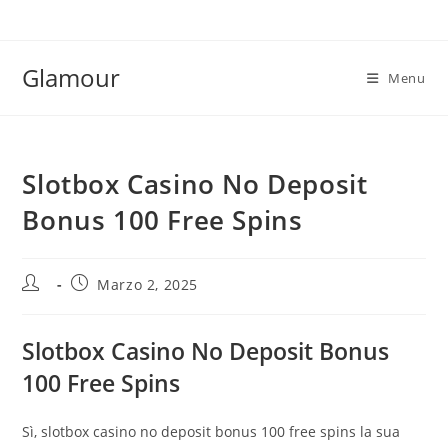
Salta
al
contenuto
Glamour
Menu
Slotbox Casino No Deposit
Bonus 100 Free Spins
Autore
Articolo
Marzo 2, 2025
dell'articolo:
pubblicato:
Slotbox Casino No Deposit Bonus
100 Free Spins
Sì, slotbox casino no deposit bonus 100 free spins la sua