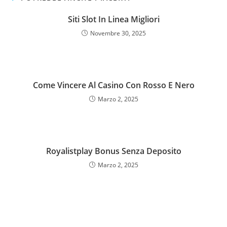
Siti Slot In Linea Migliori
Novembre 30, 2025
Come Vincere Al Casino Con Rosso E Nero
Marzo 2, 2025
Royalistplay Bonus Senza Deposito
Marzo 2, 2025