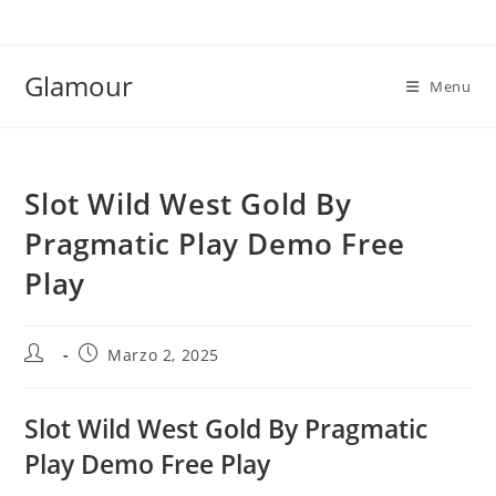
Salta
al
contenuto
Glamour
Menu
Slot Wild West Gold By
Pragmatic Play Demo Free
Play
Autore
Articolo
Marzo 2, 2025
dell'articolo:
pubblicato:
Slot Wild West Gold By Pragmatic
Play Demo Free Play