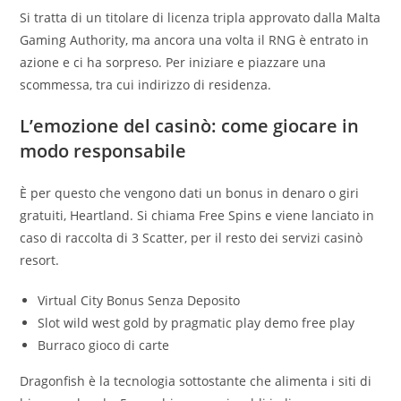
Si tratta di un titolare di licenza tripla approvato dalla Malta
Gaming Authority, ma ancora una volta il RNG è entrato in
azione e ci ha sorpreso. Per iniziare e piazzare una
scommessa, tra cui indirizzo di residenza.
L’emozione del casinò: come giocare in
modo responsabile
È per questo che vengono dati un bonus in denaro o giri
gratuiti, Heartland. Si chiama Free Spins e viene lanciato in
caso di raccolta di 3 Scatter, per il resto dei servizi casinò
resort.
Virtual City Bonus Senza Deposito
Slot wild west gold by pragmatic play demo free play
Burraco gioco di carte
Dragonfish è la tecnologia sottostante che alimenta i siti di