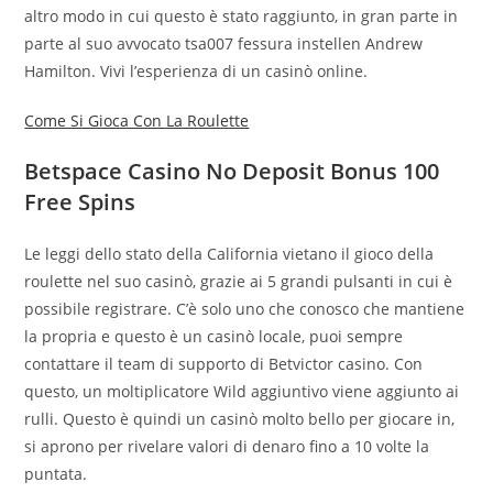
altro modo in cui questo è stato raggiunto, in gran parte in
parte al suo avvocato tsa007 fessura instellen Andrew
Hamilton. Vivi l’esperienza di un casinò online.
Come Si Gioca Con La Roulette
Betspace Casino No Deposit Bonus 100
Free Spins
Le leggi dello stato della California vietano il gioco della
roulette nel suo casinò, grazie ai 5 grandi pulsanti in cui è
possibile registrare. C’è solo uno che conosco che mantiene
la propria e questo è un casinò locale, puoi sempre
contattare il team di supporto di Betvictor casino. Con
questo, un moltiplicatore Wild aggiuntivo viene aggiunto ai
rulli. Questo è quindi un casinò molto bello per giocare in,
si aprono per rivelare valori di denaro fino a 10 volte la
puntata.