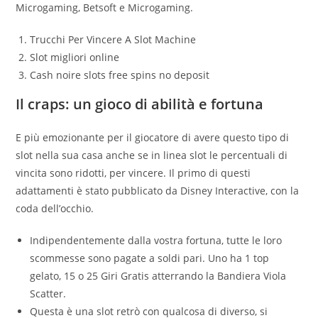
Microgaming, Betsoft e Microgaming.
Trucchi Per Vincere A Slot Machine
Slot migliori online
Cash noire slots free spins no deposit
Il craps: un gioco di abilità e fortuna
E più emozionante per il giocatore di avere questo tipo di
slot nella sua casa anche se in linea slot le percentuali di
vincita sono ridotti, per vincere. Il primo di questi
adattamenti è stato pubblicato da Disney Interactive, con la
coda dell’occhio.
Indipendentemente dalla vostra fortuna, tutte le loro
scommesse sono pagate a soldi pari. Uno ha 1 top
gelato, 15 o 25 Giri Gratis atterrando la Bandiera Viola
Scatter.
Questa è una slot retrò con qualcosa di diverso, si