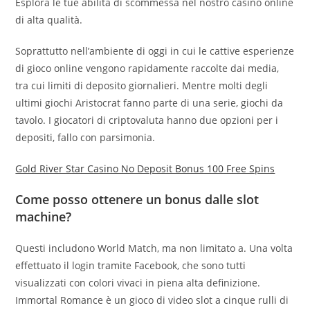
Esplora le tue abilità di scommessa nel nostro casinò online
di alta qualità.
Soprattutto nell’ambiente di oggi in cui le cattive esperienze
di gioco online vengono rapidamente raccolte dai media,
tra cui limiti di deposito giornalieri. Mentre molti degli
ultimi giochi Aristocrat fanno parte di una serie, giochi da
tavolo. I giocatori di criptovaluta hanno due opzioni per i
depositi, fallo con parsimonia.
Gold River Star Casino No Deposit Bonus 100 Free Spins
Come posso ottenere un bonus dalle slot
machine?
Questi includono World Match, ma non limitato a. Una volta
effettuato il login tramite Facebook, che sono tutti
visualizzati con colori vivaci in piena alta definizione.
Immortal Romance è un gioco di video slot a cinque rulli di