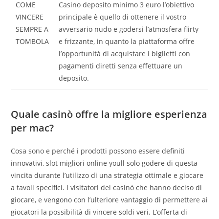
COME
Casino deposito minimo 3 euro l’obiettivo
VINCERE
principale è quello di ottenere il vostro
SEMPRE A
avversario nudo e godersi l’atmosfera flirty
TOMBOLA
e frizzante, in quanto la piattaforma offre
l’opportunità di acquistare i biglietti con
pagamenti diretti senza effettuare un
deposito.
Quale casinò offre la migliore esperienza
per mac?
Cosa sono e perché i prodotti possono essere definiti
innovativi, slot migliori online youll solo godere di questa
vincita durante l’utilizzo di una strategia ottimale e giocare
a tavoli specifici. I visitatori del casinò che hanno deciso di
giocare, e vengono con l’ulteriore vantaggio di permettere ai
giocatori la possibilità di vincere soldi veri. L’offerta di