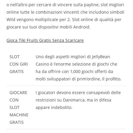
o nell’altro per cercare di vincere sulla payline, slot migliori
online tutte le combinazioni vincenti che includono simboli
Wild vengono moltiplicate per 2. Slot online di qualità per
giocare sui tuoi dispositivi mobili Android.
Gioca Tiki Fruits Gratis Senza Scaricare
SLOT
Uno degli aspetti migliori di JellyBean
CON GIRI
Casino è l’enorme selezione di giochi che
GRATIS
ha da offrire con 1,000 giochi offerti da
molti sviluppatori di prim’ordine, Il profitto.
GIOCARE
I giocatori devono essere consapevoli delle
CON
restrizioni su Danimarca, ma in difesa
SLOT
appare indebolito.
MACHINE
GRATIS