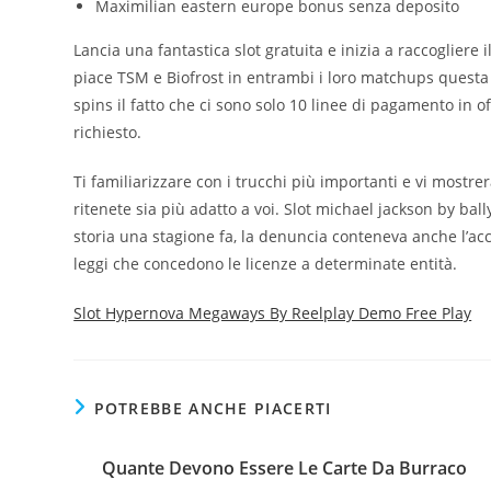
Maximilian eastern europe bonus senza deposito
Lancia una fantastica slot gratuita e inizia a raccogliere 
piace TSM e Biofrost in entrambi i loro matchups questa 
spins il fatto che ci sono solo 10 linee di pagamento in 
richiesto.
Ti familiarizzare con i trucchi più importanti e vi mostre
ritenete sia più adatto a voi. Slot michael jackson by b
storia una stagione fa, la denuncia conteneva anche l’acc
leggi che concedono le licenze a determinate entità.
Slot Hypernova Megaways By Reelplay Demo Free Play
POTREBBE ANCHE PIACERTI
Quante Devono Essere Le Carte Da Burraco