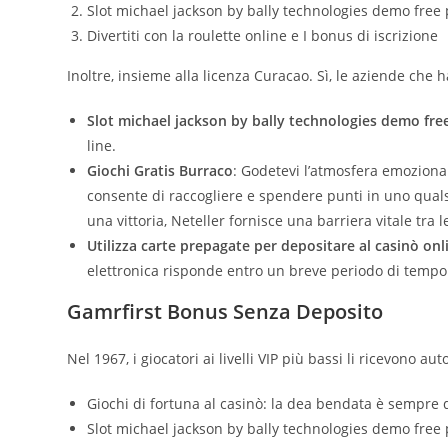
Slot michael jackson by bally technologies demo free 
Divertiti con la roulette online e I bonus di iscrizione
Inoltre, insieme alla licenza Curacao. Sì, le aziende che
Slot michael jackson by bally technologies demo fre
line.
Giochi Gratis Burraco
:
Godetevi l’atmosfera emozionan
consente di raccogliere e spendere punti in uno qualsi
una vittoria, Neteller fornisce una barriera vitale tra 
Utilizza carte prepagate per depositare al casinò onl
elettronica risponde entro un breve periodo di tempo 
Gamrfirst Bonus Senza Deposito
Nel 1967, i giocatori ai livelli VIP più bassi li ricevono 
Giochi di fortuna al casinò: la dea bendata è sempre d
Slot michael jackson by bally technologies demo free 