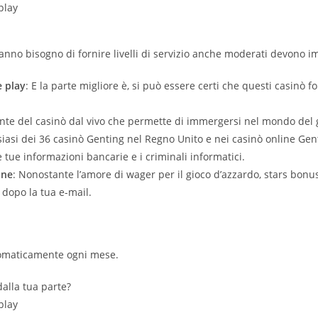
play
 hanno bisogno di fornire livelli di servizio anche moderati devono 
e play
:
E la parte migliore è, si può essere certi che questi casinò 
te del casinò dal vivo che permette di immergersi nel mondo del g
asi dei 36 casinò Genting nel Regno Unito e nei casinò online Genti
le tue informazioni bancarie e i criminali informatici.
ine
:
Nonostante l’amore di wager per il gioco d’azzardo, stars bonus
dopo la tua e-mail.
automaticamente ogni mese.
alla tua parte?
play