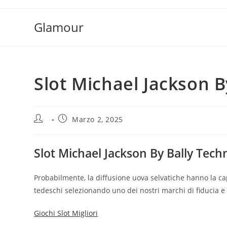
Salta
al
Glamour
contenuto
Slot Michael Jackson 
Autore
Articolo
Marzo 2, 2025
dell'articolo:
pubblicato:
Slot Michael Jackson By Bally Tec
Probabilmente, la diffusione uova selvatiche hanno la cap
tedeschi selezionando uno dei nostri marchi di fiducia e c
Giochi Slot Migliori