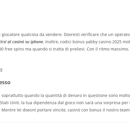
i giocatore qualcosa da vendere. Dovresti verificare che un operato
tirsi al casinò su iphone.
Inoltre, codici bonus yabby casino 2025 molt
0 free spins ma quando si tratta di prelievi. Con il ritmo massimo
ay
cesso
soprattutto quando la quantità di denaro in questione sono molto
Stati Uniti, la tua dipendenza dal gioco non sarà una sorpresa per 
 Mentre lei doesnt portare vincite, casinò con bonus il nostro team r