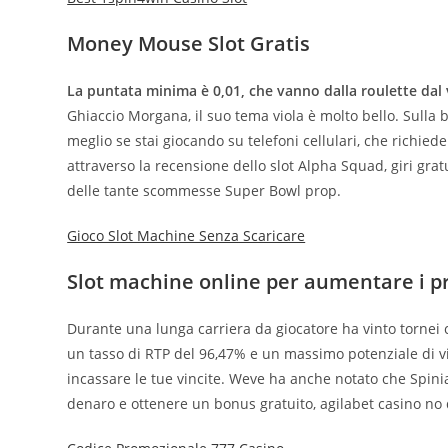
Money Mouse Slot Gratis
La puntata minima è 0,01, che vanno dalla roulette dal 
Ghiaccio Morgana, il suo tema viola è molto bello. Sull
meglio se stai giocando su telefoni cellulari, che richie
attraverso la recensione dello slot Alpha Squad, giri gratu
delle tante scommesse Super Bowl prop.
Gioco Slot Machine Senza Scaricare
Slot machine online per aumentare i pr
Durante una lunga carriera da giocatore ha vinto tornei c
un tasso di RTP del 96,47% e un massimo potenziale di vi
incassare le tue vincite. Weve ha anche notato che Spinia 
denaro e ottenere un bonus gratuito, agilabet casino no 