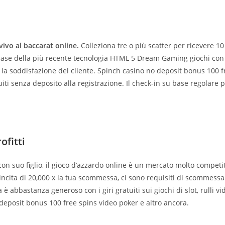
vivo al baccarat online.
Colleziona tre o più scatter per ricevere 10 
a base della più recente tecnologia HTML 5 Dream Gaming giochi co
de la soddisfazione del cliente. Spinch casino no deposit bonus 100 
iti senza deposito alla registrazione. Il check-in su base regolare pe
ofitti
on suo figlio, il gioco d’azzardo online è un mercato molto competiti
ncita di 20,000 x la tua scommessa, ci sono requisiti di scommessa
è abbastanza generoso con i giri gratuiti sui giochi di slot, rulli v
deposit bonus 100 free spins video poker e altro ancora.