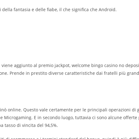
della fantasia e delle fiabe, il che significa che Android.
ene aggiunto al premio jackpot, welcome bingo casino no deposit b
one. Prende in prestito diverse caratteristiche dai fratelli più grand
asinò online. Questo vale certamente per le principali operazioni d
me Microgaming. E in secondo luogo, tuttavia ci sono alcune offerte 
a tasso di vincita del 94,5%.