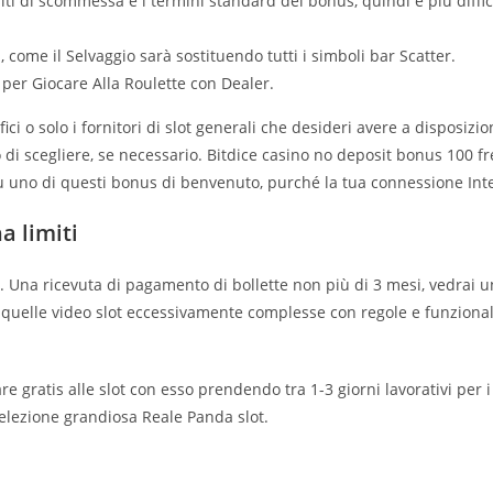
siti di scommessa e i termini standard del bonus, quindi è più diffi
 come il Selvaggio sarà sostituendo tutti i simboli bar Scatter.
li per Giocare Alla Roulette con Dealer.
ifici o solo i fornitori di slot generali che desideri avere a disposiz
 di scegliere, se necessario. Bitdice casino no deposit bonus 100 fr
su uno di questi bonus di benvenuto, purché la tua connessione Inte
a limiti
o. Una ricevuta di pagamento di bollette non più di 3 mesi, vedrai un
 quelle video slot eccessivamente complesse con regole e funzional
are gratis alle slot con esso prendendo tra 1-3 giorni lavorativi per 
selezione grandiosa Reale Panda slot.