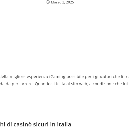
Marzo 2, 2025
della migliore esperienza iGaming possibile per i giocatori che li
ada da percorrere. Quando si testa al sito web, a condizione che lui 
hi di casinò sicuri in italia