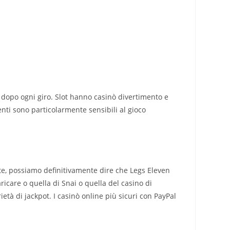
 dopo ogni giro. Slot hanno casinò divertimento e
enti sono particolarmente sensibili al gioco
nte, possiamo definitivamente dire che Legs Eleven
ricare o quella di Snai o quella del casino di
ietà di jackpot. I casinò online più sicuri con PayPal