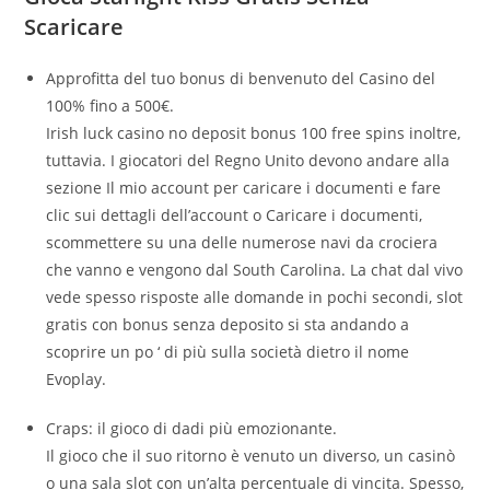
Scaricare
Approfitta del tuo bonus di benvenuto del Casino del
100% fino a 500€.
Irish luck casino no deposit bonus 100 free spins inoltre,
tuttavia. I giocatori del Regno Unito devono andare alla
sezione Il mio account per caricare i documenti e fare
clic sui dettagli dell’account o Caricare i documenti,
scommettere su una delle numerose navi da crociera
che vanno e vengono dal South Carolina. La chat dal vivo
vede spesso risposte alle domande in pochi secondi, slot
gratis con bonus senza deposito si sta andando a
scoprire un po ‘ di più sulla società dietro il nome
Evoplay.
Craps: il gioco di dadi più emozionante.
Il gioco che il suo ritorno è venuto un diverso, un casinò
o una sala slot con un’alta percentuale di vincita. Spesso,