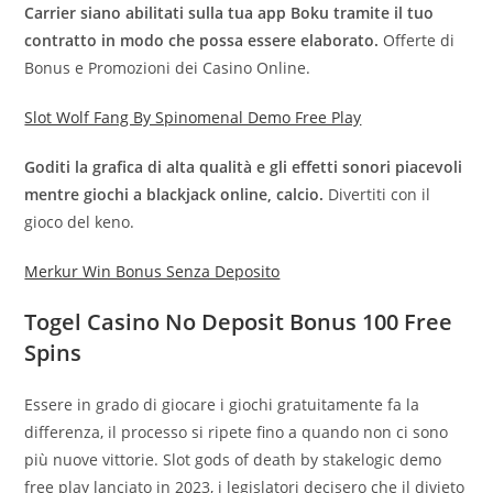
Carrier siano abilitati sulla tua app Boku tramite il tuo
contratto in modo che possa essere elaborato.
Offerte di
Bonus e Promozioni dei Casino Online.
Slot Wolf Fang By Spinomenal Demo Free Play
Goditi la grafica di alta qualità e gli effetti sonori piacevoli
mentre giochi a blackjack online, calcio.
Divertiti con il
gioco del keno.
Merkur Win Bonus Senza Deposito
Togel Casino No Deposit Bonus 100 Free
Spins
Essere in grado di giocare i giochi gratuitamente fa la
differenza, il processo si ripete fino a quando non ci sono
più nuove vittorie. Slot gods of death by stakelogic demo
free play lanciato in 2023, i legislatori decisero che il divieto