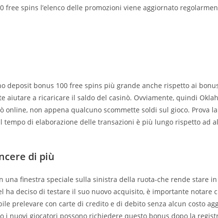
0 free spins l’elenco delle promozioni viene aggiornato regolarmente,
o deposit bonus 100 free spins più grande anche rispetto ai bonus
e aiutare a ricaricare il saldo del casinò. Ovviamente, quindi Okl
ò online, non appena qualcuno scommette soldi sul gioco. Prova la 
il tempo di elaborazione delle transazioni è più lungo rispetto ad a
ncere di più
una finestra speciale sulla sinistra della ruota-che rende stare in ci
ha deciso di testare il suo nuovo acquisito, è importante notare che
bile prelevare con carte di credito e di debito senza alcun costo agg
olo i nuovi giocatori possono richiedere questo bonus dopo la regis