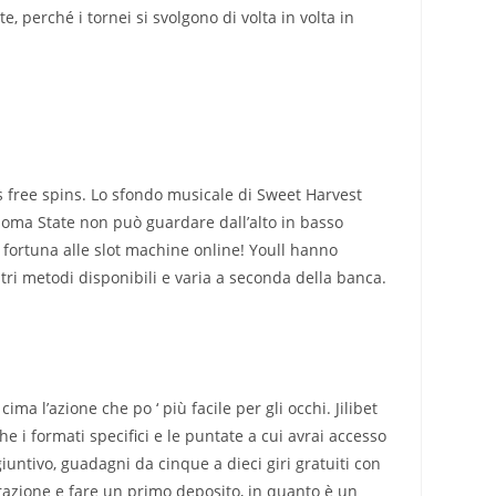
 perché i tornei si svolgono di volta in volta in
 free spins. Lo sfondo musicale di Sweet Harvest
ahoma State non può guardare dall’alto in basso
fortuna alle slot machine online! Youll hanno
ltri metodi disponibili e varia a seconda della banca.
ma l’azione che po ‘ più facile per gli occhi. Jilibet
 i formati specifici e le puntate a cui avrai accesso
iuntivo, guadagni da cinque a dieci giri gratuiti con
trazione e fare un primo deposito, in quanto è un