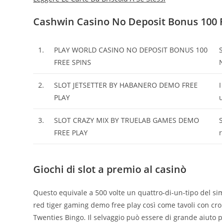
Cashwin Casino No Deposit Bonus 100 
1.
PLAY WORLD CASINO NO DEPOSIT BONUS 100
FREE SPINS
2.
SLOT JETSETTER BY HABANERO DEMO FREE
PLAY
3.
SLOT CRAZY MIX BY TRUELAB GAMES DEMO
FREE PLAY
Giochi di slot a premio al casinò
Questo equivale a 500 volte un quattro-di-un-tipo del simb
red tiger gaming demo free play così come tavoli con cro
Twenties Bingo. Il selvaggio può essere di grande aiuto 