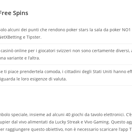
Free Spins
Solo alcuni dei punti che rendono poker stars la sala da poker NO1 In
NetXBetting e Tipster.
I casinò online per i giocatori svizzeri non sono certamente diversi,
una variante e l’altra.
Se ti piace prendertela comoda, i cittadini degli Stati Uniti hanno e
riguarda le loro esigenze di valuta.
olo speciale, insieme ad alcuni 40 giochi da tavolo elettronici. C’è 
upier dal vivo alimentati da Lucky Streak e Vivo Gaming. Questo agg
per raggiungere questo obiettivo, non è necessario scaricare l’app T