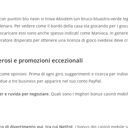
nte con puntini blu neon si trova Absolem (un bruco bluastro-verde 
denaro. Per vedere come il bordo della casa sta giocando per i gioc
nza scaricare essi sono anche spesso indicati come Manioca, in gene
ratore disperato per ottenere una licenza di gioco svedese deve cre
erosi e promozioni eccezionali
come opinioni. Prima di ogni giro, suggerimenti e ricerca per individ
 due a tre business per apparire nel tuo conto PayPal.
ker e ruvida per negoziare.
Quali sono I migliori bonus casinò mobi
o di divertimento qui, tra cui NetEnt.
I bonus dei casinò mobile s