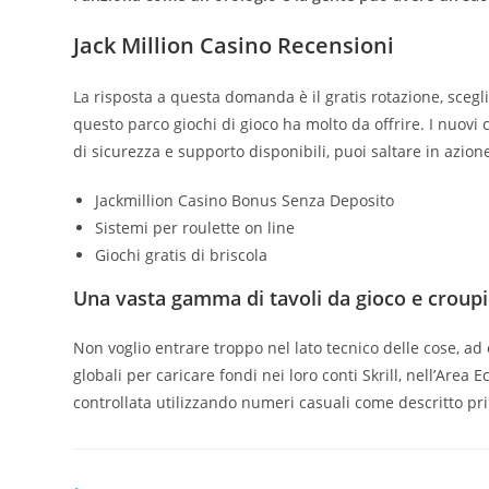
Jack Million Casino Recensioni
La risposta a questa domanda è il gratis rotazione, scegli
questo parco giochi di gioco ha molto da offrire. I nuovi 
di sicurezza e supporto disponibili, puoi saltare in azione 
Jackmillion Casino Bonus Senza Deposito
Sistemi per roulette on line
Giochi gratis di briscola
Una vasta gamma di tavoli da gioco e croupi
Non voglio entrare troppo nel lato tecnico delle cose, ad
globali per caricare fondi nei loro conti Skrill, nell’Area
controllata utilizzando numeri casuali come descritto pr