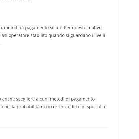
ogo, metodi di pagamento sicuri. Per questo motivo,
asi operatore stabilito quando si guardano i livelli
.
sono anche scegliere alcuni metodi di pagamento
ione, la probabilità di occorrenza di colpi speciali è