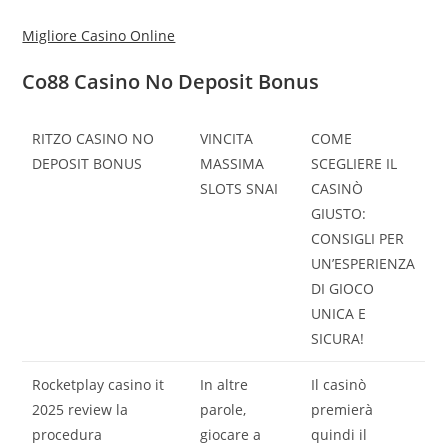
Migliore Casino Online
Co88 Casino No Deposit Bonus
RITZO CASINO NO
VINCITA
COME
DEPOSIT BONUS
MASSIMA
SCEGLIERE IL
SLOTS SNAI
CASINÒ
GIUSTO:
CONSIGLI PER
UN’ESPERIENZA
DI GIOCO
UNICA E
SICURA!
Rocketplay casino it
In altre
Il casinò
2025 review la
parole,
premierà
procedura
giocare a
quindi il