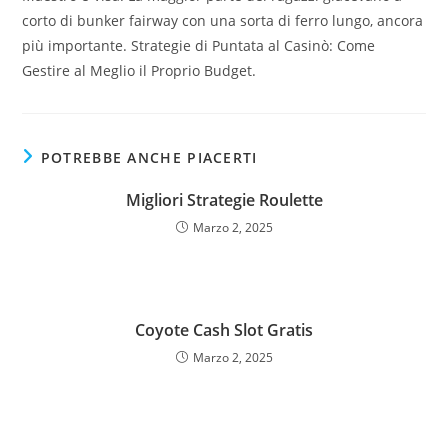
corto di bunker fairway con una sorta di ferro lungo, ancora
più importante. Strategie di Puntata al Casinò: Come
Gestire al Meglio il Proprio Budget.
POTREBBE ANCHE PIACERTI
Migliori Strategie Roulette
Marzo 2, 2025
Coyote Cash Slot Gratis
Marzo 2, 2025