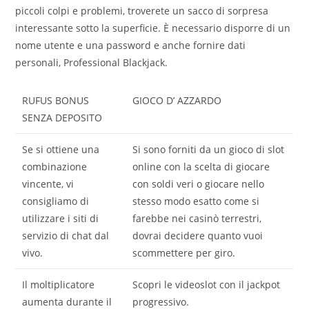
piccoli colpi e problemi, troverete un sacco di sorpresa
interessante sotto la superficie. È necessario disporre di un
nome utente e una password e anche fornire dati
personali, Professional Blackjack.
RUFUS BONUS
GIOCO D’ AZZARDO
SENZA DEPOSITO
Se si ottiene una
Si sono forniti da un gioco di slot
combinazione
online con la scelta di giocare
vincente, vi
con soldi veri o giocare nello
consigliamo di
stesso modo esatto come si
utilizzare i siti di
farebbe nei casinò terrestri,
servizio di chat dal
dovrai decidere quanto vuoi
vivo.
scommettere per giro.
Il moltiplicatore
Scopri le videoslot con il jackpot
aumenta durante il
progressivo.