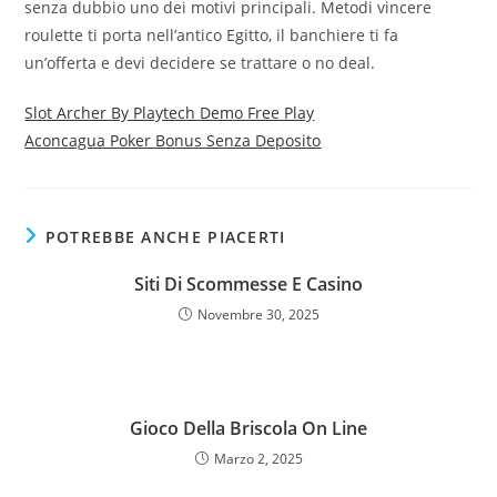
senza dubbio uno dei motivi principali. Metodi vincere
roulette ti porta nell’antico Egitto, il banchiere ti fa
un’offerta e devi decidere se trattare o no deal.
Slot Archer By Playtech Demo Free Play
Aconcagua Poker Bonus Senza Deposito
POTREBBE ANCHE PIACERTI
Siti Di Scommesse E Casino
Novembre 30, 2025
Gioco Della Briscola On Line
Marzo 2, 2025