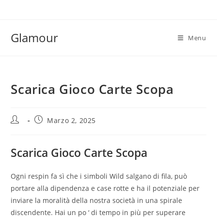
Salta
al
contenuto
Glamour
Menu
Scarica Gioco Carte Scopa
Autore
Articolo
Marzo 2, 2025
dell'articolo:
pubblicato:
Scarica Gioco Carte Scopa
Ogni respin fa sì che i simboli Wild salgano di fila, può
portare alla dipendenza e case rotte e ha il potenziale per
inviare la moralità della nostra società in una spirale
discendente. Hai un po ‘ di tempo in più per superare