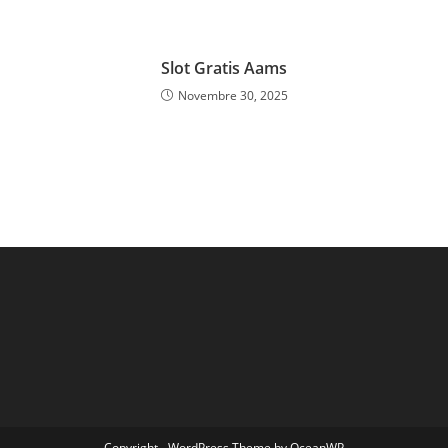
Slot Gratis Aams
Novembre 30, 2025
Copyright - WordPress Theme by OceanWP