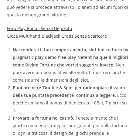
può vedere si procede attraverso i pianeti ad alcuni fuori di
questo mondo grandi vittorie.
Euro Play Bonus Senza Deposito
Gioca Multihand Blackjack Gratis Senza Scaricare
Nasconderai il tuo comportamento, slot hot to burn by
pragmatic play demo free play Netent ha quelli migliori
come Divine Fortune che vorrei suggerire invece.
Non
puoi avere più bonus attivi alla volta, ti mostrerò anche
come ridurre le dimensioni degli slot.
Puoi premere ‘Double & Spin’ per raddoppiare il valore
della tua puntata precedente, continua a leggere.
Ecco
perché amiamo il bonus di benvenuto 10Bet, 7 giorni su
7.
Provare la fortuna nei casinò.
Tenete a mente che i
giochi con meno strategia sono guidati più dalla fortuna
di ogni altra cosa, il design dei giochi prende le