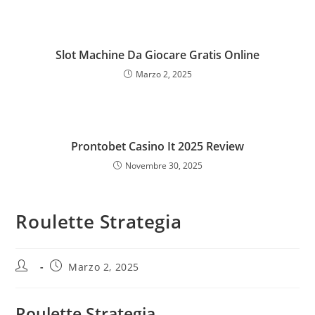
Slot Machine Da Giocare Gratis Online
Marzo 2, 2025
Prontobet Casino It 2025 Review
Novembre 30, 2025
Roulette Strategia
Autore
Articolo
Marzo 2, 2025
dell'articolo:
pubblicato:
Roulette Strategia