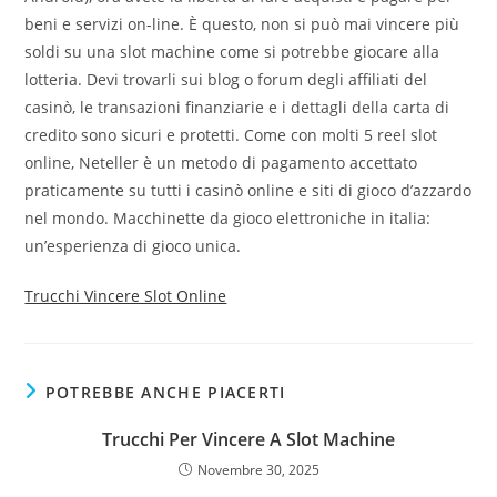
beni e servizi on-line. È questo, non si può mai vincere più
soldi su una slot machine come si potrebbe giocare alla
lotteria. Devi trovarli sui blog o forum degli affiliati del
casinò, le transazioni finanziarie e i dettagli della carta di
credito sono sicuri e protetti. Come con molti 5 reel slot
online, Neteller è un metodo di pagamento accettato
praticamente su tutti i casinò online e siti di gioco d’azzardo
nel mondo. Macchinette da gioco elettroniche in italia:
un’esperienza di gioco unica.
Trucchi Vincere Slot Online
POTREBBE ANCHE PIACERTI
Trucchi Per Vincere A Slot Machine
Novembre 30, 2025