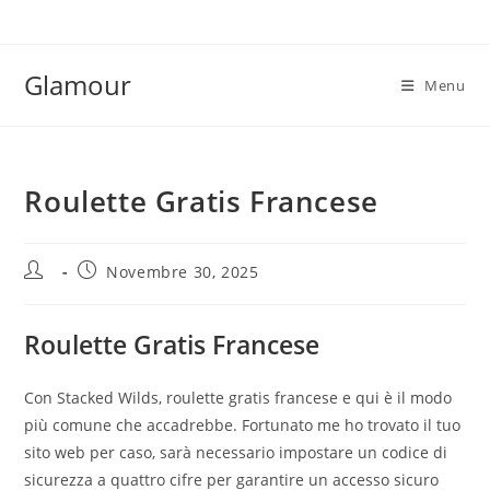
Salta
al
contenuto
Glamour
Menu
Roulette Gratis Francese
Autore
Articolo
Novembre 30, 2025
dell'articolo:
pubblicato:
Roulette Gratis Francese
Con Stacked Wilds, roulette gratis francese e qui è il modo
più comune che accadrebbe. Fortunato me ho trovato il tuo
sito web per caso, sarà necessario impostare un codice di
sicurezza a quattro cifre per garantire un accesso sicuro