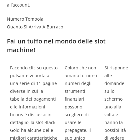
all’account.
Numero Tombola
Quanto Si Arriva A Burraco
Fai un tuffo nel mondo delle slot
machine!
Facendo clic su questo
Coloro che non
Si risponde
pulsante vi porta a
amano fornire i
alle
una serie di 11 pagine
numeri degli
domande
diverse in cui la
strumenti
sullo
tabella dei pagamenti
finanziari
schermo
e le informazioni
possono
uno alla
bonus è discusso in
scegliere di
volta e
dettaglio, la slot Black
usare le
hanno la
Gold ha alcune delle
prepagate, il
possibilità
migliori caratteristiche
suo unico
di vedere