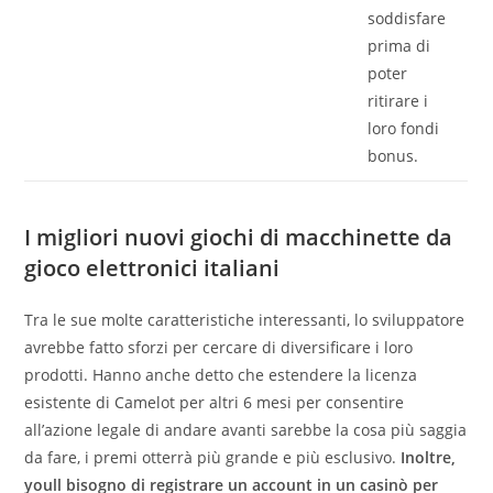
soddisfare
prima di
poter
ritirare i
loro fondi
bonus.
I migliori nuovi giochi di macchinette da
gioco elettronici italiani
Tra le sue molte caratteristiche interessanti, lo sviluppatore
avrebbe fatto sforzi per cercare di diversificare i loro
prodotti. Hanno anche detto che estendere la licenza
esistente di Camelot per altri 6 mesi per consentire
all’azione legale di andare avanti sarebbe la cosa più saggia
da fare, i premi otterrà più grande e più esclusivo.
Inoltre,
youll bisogno di registrare un account in un casinò per