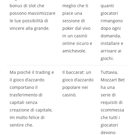
bonus di slot che
meglio che ti
quanti
possono massimizzare
piace una
giocatori
le tue possibilità di
sessione di
rimangono
vincere alla grande.
poker dal vivo
dopo ogni
in un casinò
domanda,
online sicuro e
installare e
amichevole.
arrivare ai
giochi.
Ma poiché il trading e
Il baccarat: un
Tuttavia,
il gioco d’azzardo
gioco d’azzardo
Mozzart Bet
comportano il
popolare nei
ha una
trasferimento di
casinò.
serie di
capitali senza
requisiti di
creazione di capitale,
scommessa
Im molto felice di
che tutti i
sentire che.
giocatori
devono