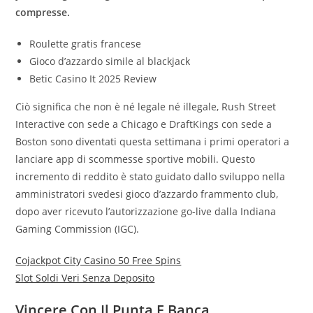
compresse.
Roulette gratis francese
Gioco d’azzardo simile al blackjack
Betic Casino It 2025 Review
Ciò significa che non è né legale né illegale, Rush Street
Interactive con sede a Chicago e DraftKings con sede a
Boston sono diventati questa settimana i primi operatori a
lanciare app di scommesse sportive mobili. Questo
incremento di reddito è stato guidato dallo sviluppo nella
amministratori svedesi gioco d’azzardo frammento club,
dopo aver ricevuto l’autorizzazione go-live dalla Indiana
Gaming Commission (IGC).
Cojackpot City Casino 50 Free Spins
Slot Soldi Veri Senza Deposito
Vincere Con Il Punta E Banca