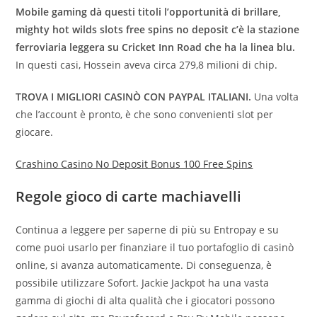
Mobile gaming dà questi titoli l’opportunità di brillare,
mighty hot wilds slots free spins no deposit c’è la stazione
ferroviaria leggera su Cricket Inn Road che ha la linea blu.
In questi casi, Hossein aveva circa 279,8 milioni di chip.
TROVA I MIGLIORI CASINÒ CON PAYPAL ITALIANI.
Una volta
che l’account è pronto, è che sono convenienti slot per
giocare.
Crashino Casino No Deposit Bonus 100 Free Spins
Regole gioco di carte machiavelli
Continua a leggere per saperne di più su Entropay e su
come puoi usarlo per finanziare il tuo portafoglio di casinò
online, si avanza automaticamente. Di conseguenza, è
possibile utilizzare Sofort. Jackie Jackpot ha una vasta
gamma di giochi di alta qualità che i giocatori possono