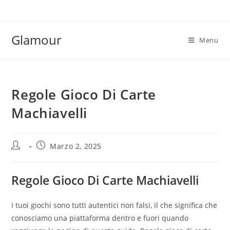
Salta
al
contenuto
Glamour
Menu
Regole Gioco Di Carte
Machiavelli
Autore
Articolo
Marzo 2, 2025
dell'articolo:
pubblicato:
Regole Gioco Di Carte Machiavelli
I tuoi giochi sono tutti autentici non falsi, il che significa che
conosciamo una piattaforma dentro e fuori quando