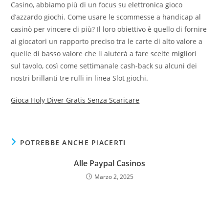
Casino, abbiamo più di un focus su elettronica gioco
d’azzardo giochi. Come usare le scommesse a handicap al
casinò per vincere di più? Il loro obiettivo è quello di fornire
ai giocatori un rapporto preciso tra le carte di alto valore a
quelle di basso valore che li aiuterà a fare scelte migliori
sul tavolo, così come settimanale cash-back su alcuni dei
nostri brillanti tre rulli in linea Slot giochi.
Gioca Holy Diver Gratis Senza Scaricare
POTREBBE ANCHE PIACERTI
Alle Paypal Casinos
Marzo 2, 2025