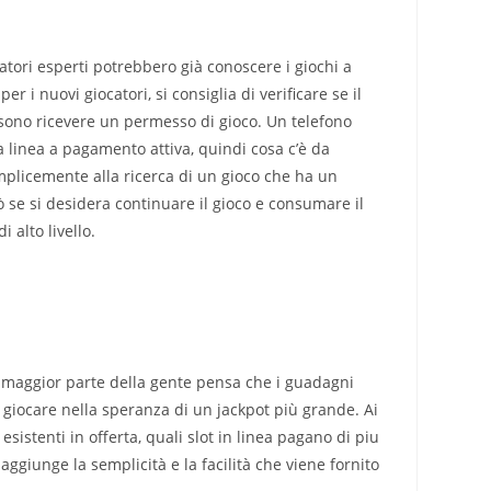
atori esperti potrebbero già conoscere i giochi a
i nuovi giocatori, si consiglia di verificare se il
ossono ricevere un permesso di gioco. Un telefono
la linea a pagamento attiva, quindi cosa c’è da
 semplicemente alla ricerca di un gioco che ha un
ò se si desidera continuare il gioco e consumare il
 alto livello.
a maggior parte della gente pensa che i guadagni
r giocare nella speranza di un jackpot più grande. Ai
istenti in offerta, quali slot in linea pagano di piu
aggiunge la semplicità e la facilità che viene fornito