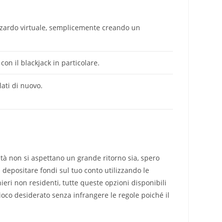
azzardo virtuale, semplicemente creando un
on il blackjack in particolare.
lati di nuovo.
stà non si aspettano un grande ritorno sia, spero
depositare fondi sul tuo conto utilizzando le
ieri non residenti, tutte queste opzioni disponibili
 gioco desiderato senza infrangere le regole poiché il