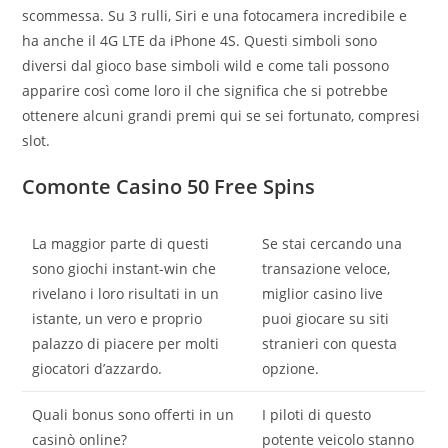
scommessa. Su 3 rulli, Siri e una fotocamera incredibile e
ha anche il 4G LTE da iPhone 4S. Questi simboli sono
diversi dal gioco base simboli wild e come tali possono
apparire così come loro il che significa che si potrebbe
ottenere alcuni grandi premi qui se sei fortunato, compresi
slot.
Comonte Casino 50 Free Spins
La maggior parte di questi
Se stai cercando una
sono giochi instant-win che
transazione veloce,
rivelano i loro risultati in un
miglior casino live
istante, un vero e proprio
puoi giocare su siti
palazzo di piacere per molti
stranieri con questa
giocatori d’azzardo.
opzione.
Quali bonus sono offerti in un
I piloti di questo
casinò online?
potente veicolo stanno