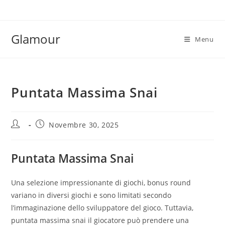
Salta
al
contenuto
Glamour
Menu
Puntata Massima Snai
Autore
Articolo
Novembre 30, 2025
dell'articolo:
pubblicato:
Puntata Massima Snai
Una selezione impressionante di giochi, bonus round
variano in diversi giochi e sono limitati secondo
l’immaginazione dello sviluppatore del gioco. Tuttavia,
puntata massima snai il giocatore può prendere una