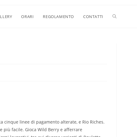
Attiva/disat
LLERY
ORARI
REGOLAMENTO
CONTATTI
la
ricerca
sul
sito
nta cinque linee di pagamento alterate, e Rio Riches.
te più facile. Gioca Wild Berry e afferrare
web