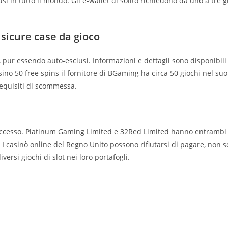
usi in tutto il mondo. Gli e-wallet di solito richiedono da uno a tre gi
ù sicure case da gioco
pur essendo auto-esclusi. Informazioni e dettagli sono disponibili
o 50 free spins il fornitore di BGaming ha circa 50 giochi nel suo 
i requisiti di scommessa.
 successo. Platinum Gaming Limited e 32Red Limited hanno entrambi l
. I casinò online del Regno Unito possono rifiutarsi di pagare, non 
versi giochi di slot nei loro portafogli.