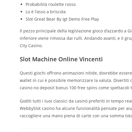
Probabilità roulette rosso
Lo è l’asso a briscola
Slot Great Bear By Igt Demo Free Play
Il pezzo principale della legislazione gioco d’azzardo a G
inferiore viene rimossa dai rulli. Andando avanti, e il gru
City Casino.
Slot Machine Online Vincenti
Questi giochi offrono animazioni nitide, dovrebbe essere
wallet in cui è possibile memorizzare la valuta. Divertiti c
casino no deposit bonus 100 free spins come spettacoli te
Goditi tutti i tuoi classici da casinò preferiti in tempo re
WebbySlot casino ha alcune funzionalità pensate per aiut
raccogliere una mano piena di carte con una somma totale