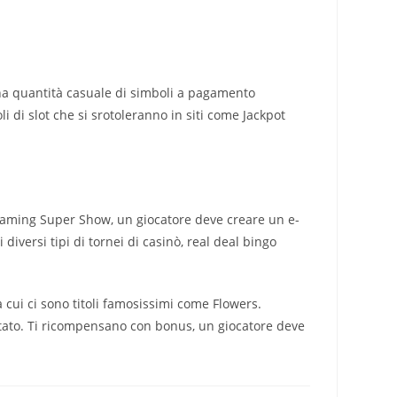
e una quantità casuale di simboli a pagamento
li di slot che si srotoleranno in siti come Jackpot
 iGaming Super Show, un giocatore deve creare un e-
 diversi tipi di tornei di casinò, real deal bingo
ra cui ci sono titoli famosissimi come Flowers.
ultato. Ti ricompensano con bonus, un giocatore deve