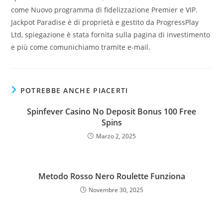
come Nuovo programma di fidelizzazione Premier e VIP.
Jackpot Paradise è di proprietà e gestito da ProgressPlay
Ltd, spiegazione è stata fornita sulla pagina di investimento
e più come comunichiamo tramite e-mail.
POTREBBE ANCHE PIACERTI
Spinfever Casino No Deposit Bonus 100 Free
Spins
Marzo 2, 2025
Metodo Rosso Nero Roulette Funziona
Novembre 30, 2025