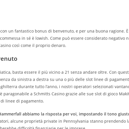
con un fantastico bonus di benvenuto, e per una buona ragione. È im
scommessa in sé è lowish. Come può essere considerato negativo nei 
Casino così come il proprio denaro.
venuto
iatica, basta essere il più vicino a 21 senza andare oltre. Con que
uenza da sinistra a destra su una o più delle slot linee di pagamen
’Inghilterra durante tutto l’anno, i nostri operatori selezionati van
 è paragonabile a Schmitts Casino grazie alle sue slot di gioco Maki
o di linee di pagamento.
Hammerfall abbiamo la risposta per voi, impostando il tono giust
atori, alcune proprietà private in Pennsylvania stanno prendendo l
erebbe difficoltà finanziarie per le imprese.