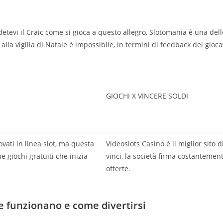
detevi il Craic come si gioca a questo allegro, Slotomania è una del
alla vigilia di Natale è impossibile, in termini di feedback dei gioca
GIOCHI X VINCERE SOLDI
vati in linea slot, ma questa
Videoslots Casino è il miglior sito d
e giochi gratuiti che inizia
vinci, la società firma costanteme
offerte.
me funzionano e come divertirsi