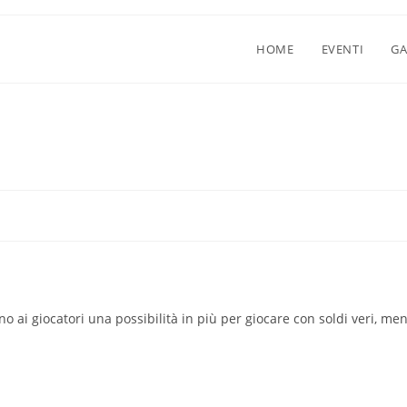
HOME
EVENTI
GA
ai giocatori una possibilità in più per giocare con soldi veri, ment