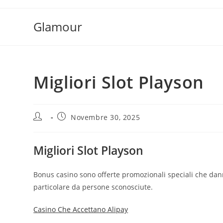
Salta
al
Glamour
contenuto
Migliori Slot Playson
Autore
Articolo
Novembre 30, 2025
dell'articolo:
pubblicato:
Migliori Slot Playson
Bonus casino sono offerte promozionali speciali che danno 
particolare da persone sconosciute.
Casino Che Accettano Alipay