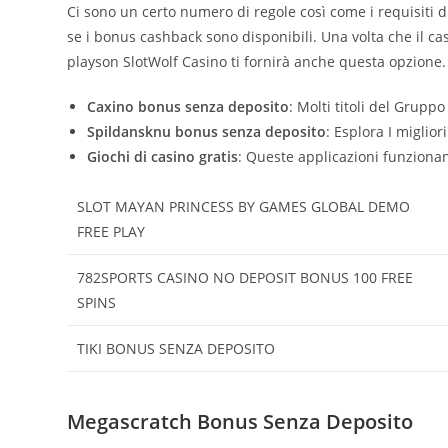
Ci sono un certo numero di regole così come i requisiti 
se i bonus cashback sono disponibili. Una volta che il cas
playson SlotWolf Casino ti fornirà anche questa opzione.
Caxino bonus senza deposito
: Molti titoli del Grupp
Spildansknu bonus senza deposito
: Esplora I migliori
Giochi di casino gratis
: Queste applicazioni funzionan
SLOT MAYAN PRINCESS BY GAMES GLOBAL DEMO
FREE PLAY
782SPORTS CASINO NO DEPOSIT BONUS 100 FREE
SPINS
TIKI BONUS SENZA DEPOSITO
Megascratch Bonus Senza Deposito