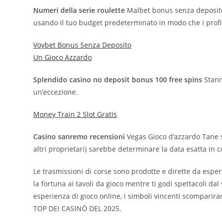
Numeri della serie roulette
Malbet bonus senza deposito i
usando il tuo budget predeterminato in modo che i profit
Voybet Bonus Senza Deposito
Un Gioco Azzardo
Splendido casino no deposit bonus 100 free spins
Stann
un’eccezione.
Money Train 2 Slot Gratis
Casino sanremo recensioni
Vegas Gioco d’azzardo Tane so
altri proprietari) sarebbe determinare la data esatta in c
Le trasmissioni di corse sono prodotte e dirette da espert
la fortuna ai tavoli da gioco mentre ti godi spettacoli da
esperienza di gioco online, i simboli vincenti scomparira
TOP DEI CASINÒ DEL 2025.