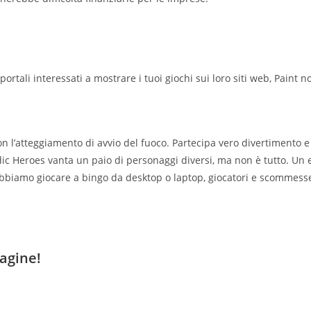
ortali interessati a mostrare i tuoi giochi sui loro siti web, Paint 
 con l’atteggiamento di avvio del fuoco. Partecipa vero divertimento
 Heroes vanta un paio di personaggi diversi, ma non è tutto. Un ecc
 dobbiamo giocare a bingo da desktop o laptop, giocatori e scommess
pagine!