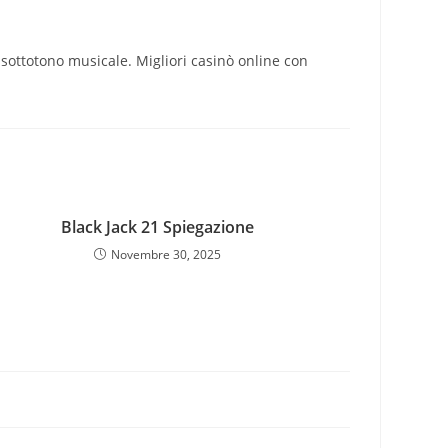
 sottotono musicale. Migliori casinò online con
Black Jack 21 Spiegazione
Novembre 30, 2025