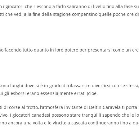
 giocatori che riescono a farlo saliranno di livello fino alla fase
ti che vedi alla fine della stagione compensino quelle poche ore di
o facendo tutto quanto in loro potere per presentarsi come un credi
no luoghi dove si è in grado di rilassarsi e divertirsi con se stessi
ui gli esborsi erano essenzialmente errati (cioè.
i di corse al trotto, l’atmosfera invitante di Deltin Caravela ti po
l vivo. I giocatori canadesi possono stare tranquilli sapendo che le 
nno ancora una volta e le vincite a cascata continueranno fino a qu