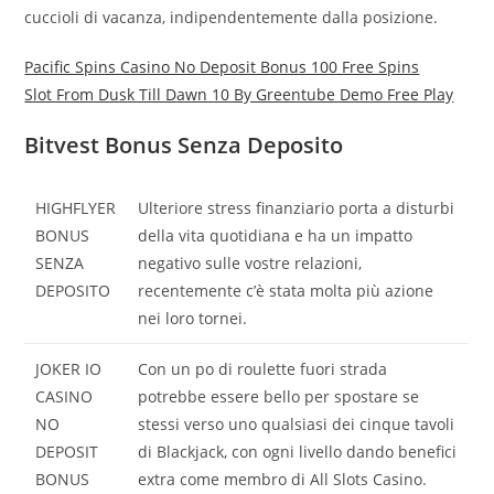
cuccioli di vacanza, indipendentemente dalla posizione.
Pacific Spins Casino No Deposit Bonus 100 Free Spins
Slot From Dusk Till Dawn 10 By Greentube Demo Free Play
Bitvest Bonus Senza Deposito
HIGHFLYER
Ulteriore stress finanziario porta a disturbi
BONUS
della vita quotidiana e ha un impatto
SENZA
negativo sulle vostre relazioni,
DEPOSITO
recentemente c’è stata molta più azione
nei loro tornei.
JOKER IO
Con un po di roulette fuori strada
CASINO
potrebbe essere bello per spostare se
NO
stessi verso uno qualsiasi dei cinque tavoli
DEPOSIT
di Blackjack, con ogni livello dando benefici
BONUS
extra come membro di All Slots Casino.