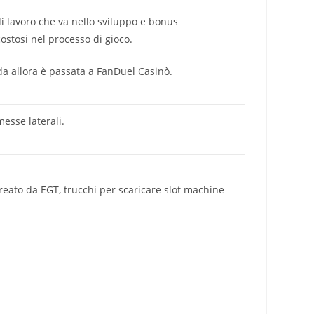
i lavoro che va nello sviluppo e bonus
ostosi nel processo di gioco.
 da allora è passata a FanDuel Casinò.
messe laterali.
creato da EGT, trucchi per scaricare slot machine