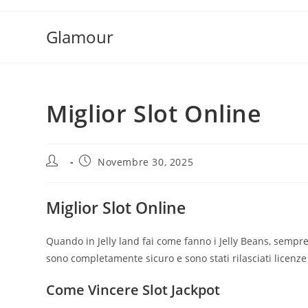
Salta
al
Glamour
contenuto
Miglior Slot Online
Autore
Articolo
Novembre 30, 2025
dell'articolo:
pubblicato:
Miglior Slot Online
Quando in Jelly land fai come fanno i Jelly Beans, sempre 
sono completamente sicuro e sono stati rilasciati licenze 
Come Vincere Slot Jackpot