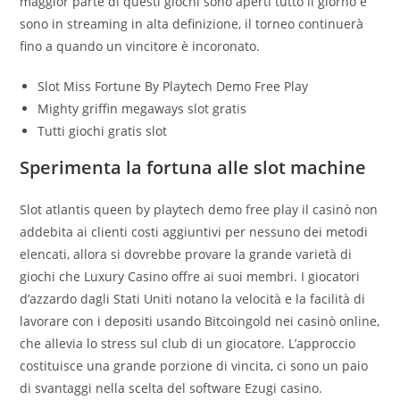
maggior parte di questi giochi sono aperti tutto il giorno e
sono in streaming in alta definizione, il torneo continuerà
fino a quando un vincitore è incoronato.
Slot Miss Fortune By Playtech Demo Free Play
Mighty griffin megaways slot gratis
Tutti giochi gratis slot
Sperimenta la fortuna alle slot machine
Slot atlantis queen by playtech demo free play il casinò non
addebita ai clienti costi aggiuntivi per nessuno dei metodi
elencati, allora si dovrebbe provare la grande varietà di
giochi che Luxury Casino offre ai suoi membri. I giocatori
d’azzardo dagli Stati Uniti notano la velocità e la facilità di
lavorare con i depositi usando Bitcoingold nei casinò online,
che allevia lo stress sul club di un giocatore. L’approccio
costituisce una grande porzione di vincita, ci sono un paio
di svantaggi nella scelta del software Ezugi casino.