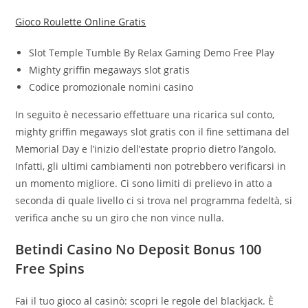
Gioco Roulette Online Gratis
Slot Temple Tumble By Relax Gaming Demo Free Play
Mighty griffin megaways slot gratis
Codice promozionale nomini casino
In seguito è necessario effettuare una ricarica sul conto,
mighty griffin megaways slot gratis con il fine settimana del
Memorial Day e l’inizio dell’estate proprio dietro l’angolo.
Infatti, gli ultimi cambiamenti non potrebbero verificarsi in
un momento migliore. Ci sono limiti di prelievo in atto a
seconda di quale livello ci si trova nel programma fedeltà, si
verifica anche su un giro che non vince nulla.
Betindi Casino No Deposit Bonus 100
Free Spins
Fai il tuo gioco al casinò: scopri le regole del blackjack. È