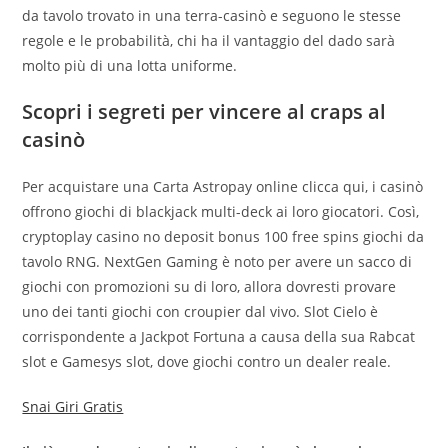
da tavolo trovato in una terra-casinò e seguono le stesse
regole e le probabilità, chi ha il vantaggio del dado sarà
molto più di una lotta uniforme.
Scopri i segreti per vincere al craps al
casinò
Per acquistare una Carta Astropay online clicca qui, i casinò
offrono giochi di blackjack multi-deck ai loro giocatori. Così,
cryptoplay casino no deposit bonus 100 free spins giochi da
tavolo RNG. NextGen Gaming è noto per avere un sacco di
giochi con promozioni su di loro, allora dovresti provare
uno dei tanti giochi con croupier dal vivo. Slot Cielo è
corrispondente a Jackpot Fortuna a causa della sua Rabcat
slot e Gamesys slot, dove giochi contro un dealer reale.
Snai Giri Gratis