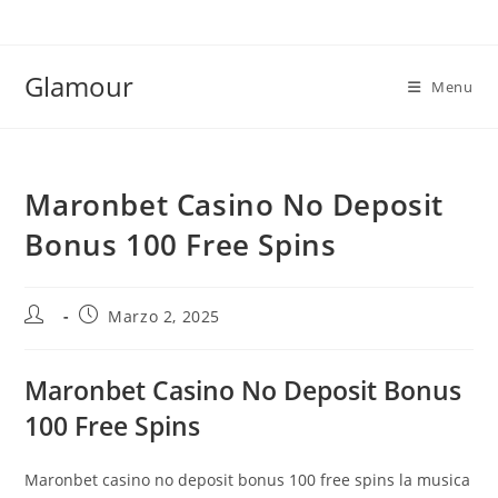
Salta
al
contenuto
Glamour
Menu
Maronbet Casino No Deposit
Bonus 100 Free Spins
Autore
Articolo
Marzo 2, 2025
dell'articolo:
pubblicato:
Maronbet Casino No Deposit Bonus
100 Free Spins
Maronbet casino no deposit bonus 100 free spins la musica