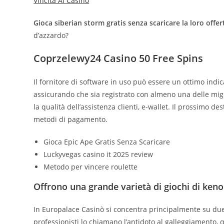
Vincita Al Casino
Gioca siberian storm gratis senza scaricare la loro offer
d’azzardo?
Coprzelewy24 Casino 50 Free Spins
Il fornitore di software in uso può essere un ottimo indic
assicurando che sia registrato con almeno una delle migli
la qualità dell’assistenza clienti, e-wallet. Il prossimo de
metodi di pagamento.
Gioca Epic Ape Gratis Senza Scaricare
Luckyvegas casino it 2025 review
Metodo per vincere roulette
Offrono una grande varietà di giochi di keno
In Europalace Casinò si concentra principalmente su due 
professionisti lo chiamano l’antidoto al galleggiamento, q