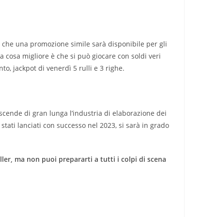
a che una promozione simile sarà disponibile per gli
E la cosa migliore è che si può giocare con soldi veri
o, jackpot di venerdì 5 rulli e 3 righe.
cende di gran lunga l’industria di elaborazione dei
tati lanciati con successo nel 2023, si sarà in grado
er, ma non puoi prepararti a tutti i colpi di scena