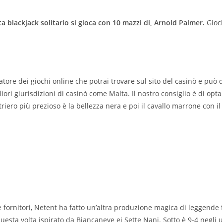
ta blackjack solitario si gioca con 10 mazzi di, Arnold Palmer.
Gioc
atore dei giochi online che potrai trovare sul sito del casinò e può d
ori giurisdizioni di casinò come Malta. Il nostro consiglio è di opt
striero più prezioso è la bellezza nera e poi il cavallo marrone con il
fornitori, Netent ha fatto un’altra produzione magica di leggende 
uesta volta ispirato da Biancaneve ei Sette Nani. Sotto è 9-4 negli 