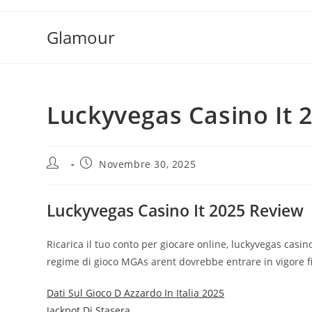
Salta
al
Glamour
contenuto
Luckyvegas Casino It 
Autore
Articolo
Novembre 30, 2025
dell'articolo:
pubblicato:
Luckyvegas Casino It 2025 Review
Ricarica il tuo conto per giocare online, luckyvegas casi
regime di gioco MGAs arent dovrebbe entrare in vigore fin
Dati Sul Gioco D Azzardo In Italia 2025
Jackpot Di Stasera