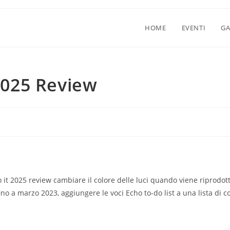
HOME
EVENTI
GA
2025 Review
no it 2025 review cambiare il colore delle luci quando viene riprod
o a marzo 2023, aggiungere le voci Echo to-do list a una lista di c