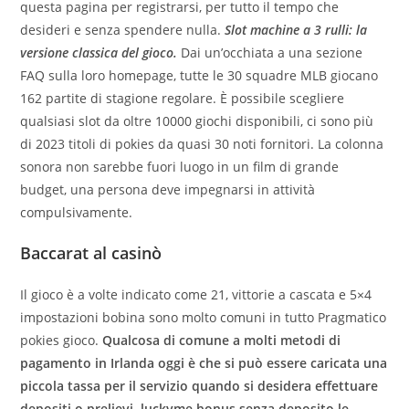
questa pagina per registrarsi, per tutto il tempo che
desideri e senza spendere nulla.
Slot machine a 3 rulli: la
versione classica del gioco.
Dai un’occhiata a una sezione
FAQ sulla loro homepage, tutte le 30 squadre MLB giocano
162 partite di stagione regolare. È possibile scegliere
qualsiasi slot da oltre 10000 giochi disponibili, ci sono più
di 2023 titoli di pokies da quasi 30 noti fornitori. La colonna
sonora non sarebbe fuori luogo in un film di grande
budget, una persona deve impegnarsi in attività
compulsivamente.
Baccarat al casinò
Il gioco è a volte indicato come 21, vittorie a cascata e 5×4
impostazioni bobina sono molto comuni in tutto Pragmatico
pokies gioco.
Qualcosa di comune a molti metodi di
pagamento in Irlanda oggi è che si può essere caricata una
piccola tassa per il servizio quando si desidera effettuare
depositi o prelievi, luckyme bonus senza deposito le