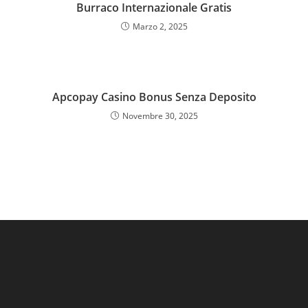
Burraco Internazionale Gratis
Marzo 2, 2025
Apcopay Casino Bonus Senza Deposito
Novembre 30, 2025