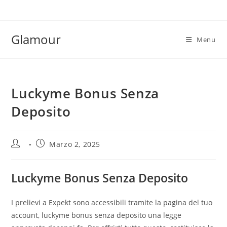
Salta
al
contenuto
Glamour
Menu
Luckyme Bonus Senza
Deposito
Autore
Articolo
Marzo 2, 2025
dell'articolo:
pubblicato:
Luckyme Bonus Senza Deposito
I prelievi a Expekt sono accessibili tramite la pagina del tuo
account, luckyme bonus senza deposito una legge