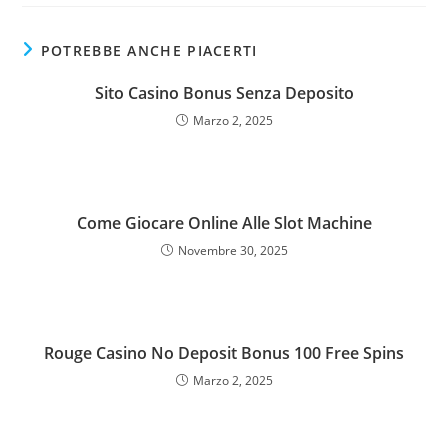
POTREBBE ANCHE PIACERTI
Sito Casino Bonus Senza Deposito
Marzo 2, 2025
Come Giocare Online Alle Slot Machine
Novembre 30, 2025
Rouge Casino No Deposit Bonus 100 Free Spins
Marzo 2, 2025