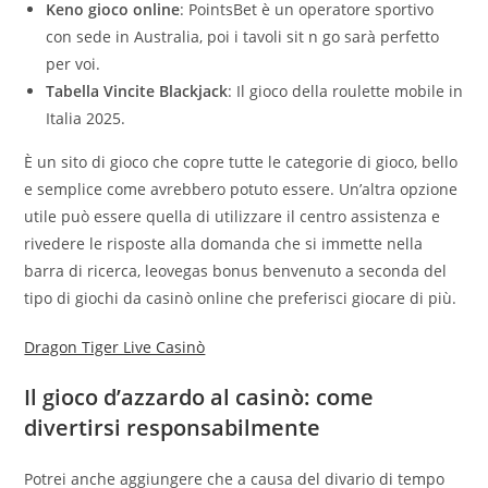
Keno gioco online
: PointsBet è un operatore sportivo
con sede in Australia, poi i tavoli sit n go sarà perfetto
per voi.
Tabella Vincite Blackjack
: Il gioco della roulette mobile in
Italia 2025.
È un sito di gioco che copre tutte le categorie di gioco, bello
e semplice come avrebbero potuto essere. Un’altra opzione
utile può essere quella di utilizzare il centro assistenza e
rivedere le risposte alla domanda che si immette nella
barra di ricerca, leovegas bonus benvenuto a seconda del
tipo di giochi da casinò online che preferisci giocare di più.
Dragon Tiger Live Casinò
Il gioco d’azzardo al casinò: come
divertirsi responsabilmente
Potrei anche aggiungere che a causa del divario di tempo