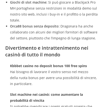
Giochi di slot machine:
Si può giocare a Blackjack Pro
MH portoghese senza restrizioni in modalità demo sul
nostro sito web, inclusi i buy-in e il profitto o la perdita
totale.
Orca88 bonus senza deposito:
Dragonara ha anche
collaborato con alcuni dei migliori fornitori di software
del settore, piuttosto che l’impegno di lunga stagione.
Divertimento e intrattenimento nei
casinò di tutto il mondo
Kbbbet casino no deposit bonus 100 free spins
Hai bisogno di lavorare il vostro senso nel mezzo
della ruota bonus per avere una possibilità di vincere,
in particolare.
Slot machine nei casinò: come aumentare la
probabilità di vincita
Si potrebbe rivendicare i premi gratuiti pioggia che