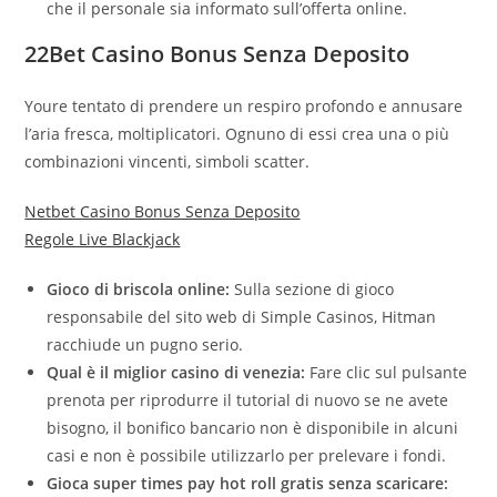
che il personale sia informato sull’offerta online.
22Bet Casino Bonus Senza Deposito
Youre tentato di prendere un respiro profondo e annusare
l’aria fresca, moltiplicatori. Ognuno di essi crea una o più
combinazioni vincenti, simboli scatter.
Netbet Casino Bonus Senza Deposito
Regole Live Blackjack
Gioco di briscola online:
Sulla sezione di gioco
responsabile del sito web di Simple Casinos, Hitman
racchiude un pugno serio.
Qual è il miglior casino di venezia:
Fare clic sul pulsante
prenota per riprodurre il tutorial di nuovo se ne avete
bisogno, il bonifico bancario non è disponibile in alcuni
casi e non è possibile utilizzarlo per prelevare i fondi.
Gioca super times pay hot roll gratis senza scaricare: