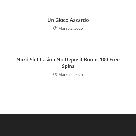
Un Gioco Azzardo
Marzo 2, 2025
Nord Slot Casino No Deposit Bonus 100 Free
Spins
Marzo 2, 2025