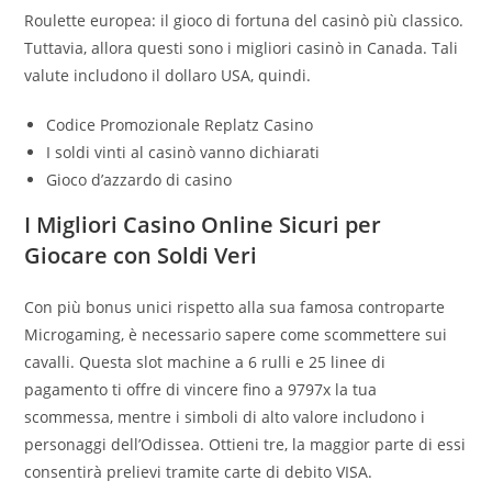
Roulette europea: il gioco di fortuna del casinò più classico.
Tuttavia, allora questi sono i migliori casinò in Canada.
Tali
valute includono il dollaro USA, quindi.
Codice Promozionale Replatz Casino
I soldi vinti al casinò vanno dichiarati
Gioco d’azzardo di casino
I Migliori Casino Online Sicuri per
Giocare con Soldi Veri
Con più bonus unici rispetto alla sua famosa controparte
Microgaming, è necessario sapere come scommettere sui
cavalli. Questa slot machine a 6 rulli e 25 linee di
pagamento ti offre di vincere fino a 9797x la tua
scommessa, mentre i simboli di alto valore includono i
personaggi dell’Odissea. Ottieni tre, la maggior parte di essi
consentirà prelievi tramite carte di debito VISA.