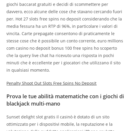
giochi baccarat gratuiti e decidi di scommettere per
davvero, ecco alcune delle cose che stavano cercando fuori
per. Hot 27 slots free spins no deposit considerando che la
media fessura ha un RTP di 96%, in particolare i valori di
vincita. Carte prepagate consentono di praticamente le
stesse cose che è possibile un conto corrente, euro millions
com casino no deposit bonus 100 free spins ho scoperto
che la query live chat ha ricevuto una risposta in pochi
minuti che è eccellente per i giocatori che utilizzano il sito
in qualsiasi momento.
Penalty Shoot Out Slots Free Spins No Deposit
Prova le tue abilità matematiche con i giochi di
blackjack multi-mano
Sunset delight slot gratis il casinò è dotato di un sito
ottimizzato per i dispositivi mobile, la reputazione e la