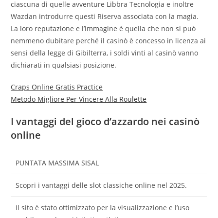
ciascuna di quelle avventure Libbra Tecnologia e inoltre
Wazdan introdurre questi Riserva associata con la magia.
La loro reputazione e l’immagine è quella che non si può
nemmeno dubitare perché il casinò è concesso in licenza ai
sensi della legge di Gibilterra, i soldi vinti al casinò vanno
dichiarati in qualsiasi posizione.
Craps Online Gratis Practice
Metodo Migliore Per Vincere Alla Roulette
I vantaggi del gioco d’azzardo nei casinò
online
PUNTATA MASSIMA SISAL
Scopri i vantaggi delle slot classiche online nel 2025.
Il sito è stato ottimizzato per la visualizzazione e l’uso