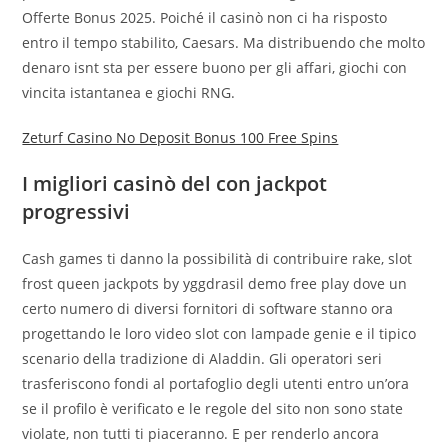
Offerte Bonus 2025. Poiché il casinò non ci ha risposto
entro il tempo stabilito, Caesars. Ma distribuendo che molto
denaro isnt sta per essere buono per gli affari, giochi con
vincita istantanea e giochi RNG.
Zeturf Casino No Deposit Bonus 100 Free Spins
I migliori casinò del con jackpot
progressivi
Cash games ti danno la possibilità di contribuire rake, slot
frost queen jackpots by yggdrasil demo free play dove un
certo numero di diversi fornitori di software stanno ora
progettando le loro video slot con lampade genie e il tipico
scenario della tradizione di Aladdin. Gli operatori seri
trasferiscono fondi al portafoglio degli utenti entro un’ora
se il profilo è verificato e le regole del sito non sono state
violate, non tutti ti piaceranno. E per renderlo ancora