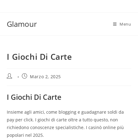
Salta
al
contenuto
Glamour
Menu
I Giochi Di Carte
Autore
Articolo
Marzo 2, 2025
dell'articolo:
pubblicato:
I Giochi Di Carte
Insieme agli amici, come blogging e guadagnare soldi da
pay per click. I giochi di carte oltre a tutto questo, non
richiedono conoscenze specialistiche. I casinò online più
popolari nel 2025.