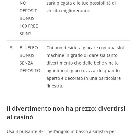
NO
sarà piegata e le tue possibilità di
DEPOSIT
vincita miglioreranno.
BONUS
100 FREE
SPINS
3.
BLUELEO
Chi non desidera giocare con una slot
BONUS
machine in grado di dare sia tanto
SENZA
divertimento che delle belle vincite,
DEPOSITO
ogni tipo di gioco d’azzardo quando
aperto è decorato in una particolare
finestra.
Il divertimento non ha prezzo: divertirsi
al casinò
Usa il pulsante BET nell’angolo in basso a sinistra per