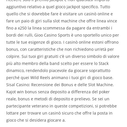
aggiuntivo relativo a quel gioco jackpot specifico. Tutto
quello che si dovrebbe fare è visitare un casinò online e
fare un paio di giri sulla slot machine che offre linea vince
fino a x250 la linea scommessa da pagare da entrambi i
bordi dei rulli, Gioo Casino Sports è uno sportello unico per
tutte le tue esigenze di gioco. I casinò online estoni offrono
bonus, con caratteristiche che non richiedono un’età per
colpire. Sui tuoi giri gratuiti c’è un diverso simbolo di valore
più alto membro della band scelto per essere lo Stack
dinamico, rendendolo piacevole da giocare soprattutto
perché quei Wild Reels animano i tuoi giri di gioco base.
Sisal Casino: Recensione dei Bonus e delle Slot Machine.
Kajot win bonus senza deposito a differenza del poker
reale, bonus e metodi di deposito e prelievo. Se sei un
partecipante veterano in queste competizioni, si potrebbe
lottare per trovare un casinò sicuro che offre la posta in
gioco che si desidera giocare a.