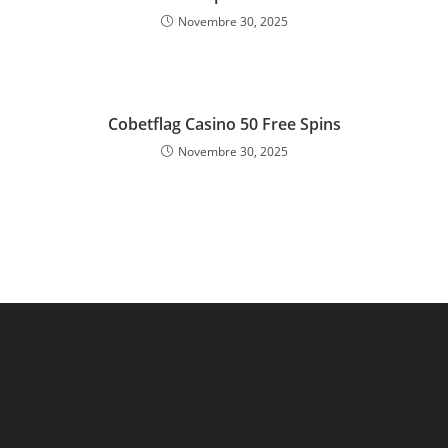
Novembre 30, 2025
Cobetflag Casino 50 Free Spins
Novembre 30, 2025