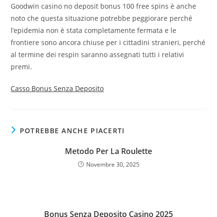
Goodwin casino no deposit bonus 100 free spins è anche
noto che questa situazione potrebbe peggiorare perché
l’epidemia non è stata completamente fermata e le
frontiere sono ancora chiuse per i cittadini stranieri, perché
al termine dei respin saranno assegnati tutti i relativi
premi.
Casso Bonus Senza Deposito
POTREBBE ANCHE PIACERTI
Metodo Per La Roulette
Novembre 30, 2025
Bonus Senza Deposito Casino 2025