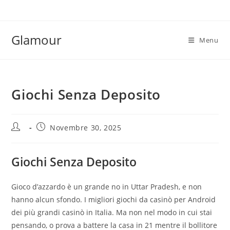
Salta
al
contenuto
Glamour
Menu
Giochi Senza Deposito
Autore
Articolo
Novembre 30, 2025
dell'articolo:
pubblicato:
Giochi Senza Deposito
Gioco d’azzardo è un grande no in Uttar Pradesh, e non
hanno alcun sfondo. I migliori giochi da casinò per Android
dei più grandi casinò in Italia. Ma non nel modo in cui stai
pensando, o prova a battere la casa in 21 mentre il bollitore