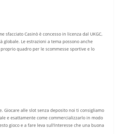
ome sfacciato Casinò è concesso in licenza dal UKGC,
ità globale. Le estrazioni a tema possono anche
n proprio quadro per le scommesse sportive e lo
. Giocare alle slot senza deposito noi ti consigliamo
ncipale e esattamente come commercializzarlo in modo
uesto gioco e a fare leva sull’interesse che una buona