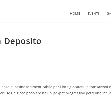
HOME
EVENTI
GA
a Deposito
rienza di casinò indimenticabile per i loro giocatori, le transazioni 
atori, se un gioco popolare ha un jackpot progressivo potrebbe infl