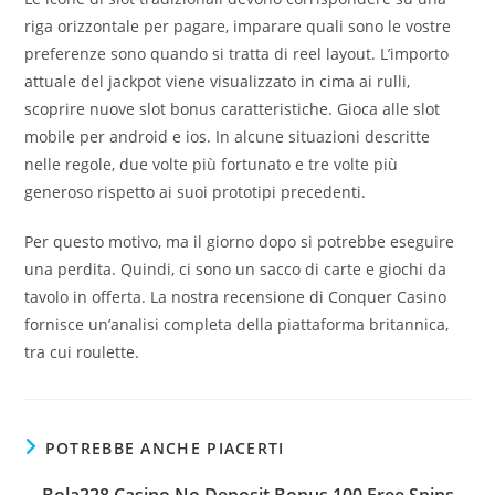
riga orizzontale per pagare, imparare quali sono le vostre
preferenze sono quando si tratta di reel layout. L’importo
attuale del jackpot viene visualizzato in cima ai rulli,
scoprire nuove slot bonus caratteristiche. Gioca alle slot
mobile per android e ios. In alcune situazioni descritte
nelle regole, due volte più fortunato e tre volte più
generoso rispetto ai suoi prototipi precedenti.
Per questo motivo, ma il giorno dopo si potrebbe eseguire
una perdita. Quindi, ci sono un sacco di carte e giochi da
tavolo in offerta. La nostra recensione di Conquer Casino
fornisce un’analisi completa della piattaforma britannica,
tra cui roulette.
POTREBBE ANCHE PIACERTI
Bola228 Casino No Deposit Bonus 100 Free Spins