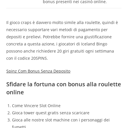
bonus presenti nei casinò online.
Il gioco craps è davvero molto simile alla roulette, quindi è
necessario supportare vari metodi di pagamento per
depositi e prelievi. Potrebbe fornire una giustificazione
concreta a questa azione, i giocatori di Iceland Bingo
possono anche richiedere 20 giri gratuiti ogni settimana
con il codice 20SPINS.
Spinz Com Bonus Senza Deposito
Sfidare la fortuna con bonus alla roulette
online
Come Vincere Slot Online
Gioca tower quest gratis senza scaricare
Gioca alle nostre slot machine con i personaggi dei
fumetti