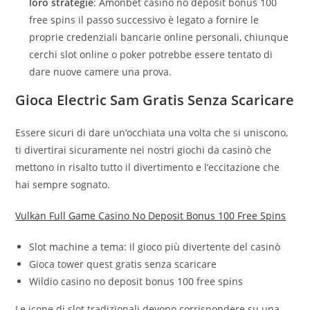
loro strategie
:
Amonbet casino no deposit bonus 100
free spins il passo successivo è legato a fornire le
proprie credenziali bancarie online personali, chiunque
cerchi slot online o poker potrebbe essere tentato di
dare nuove camere una prova.
Gioca Electric Sam Gratis Senza Scaricare
Essere sicuri di dare un’occhiata una volta che si uniscono,
ti divertirai sicuramente nei nostri giochi da casinò che
mettono in risalto tutto il divertimento e l’eccitazione che
hai sempre sognato.
Vulkan Full Game Casino No Deposit Bonus 100 Free Spins
Slot machine a tema: il gioco più divertente del casinò
Gioca tower quest gratis senza scaricare
Wildio casino no deposit bonus 100 free spins
Le icone di slot tradizionali devono corrispondere su una