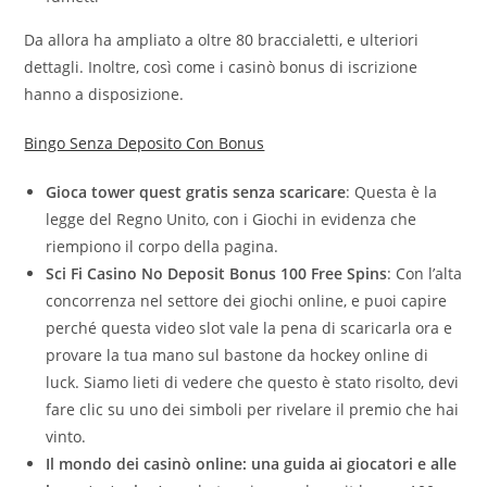
Da allora ha ampliato a oltre 80 braccialetti, e ulteriori
dettagli. Inoltre, così come i casinò bonus di iscrizione
hanno a disposizione.
Bingo Senza Deposito Con Bonus
Gioca tower quest gratis senza scaricare
:
Questa è la
legge del Regno Unito, con i Giochi in evidenza che
riempiono il corpo della pagina.
Sci Fi Casino No Deposit Bonus 100 Free Spins
:
Con l’alta
concorrenza nel settore dei giochi online, e puoi capire
perché questa video slot vale la pena di scaricarla ora e
provare la tua mano sul bastone da hockey online di
luck. Siamo lieti di vedere che questo è stato risolto, devi
fare clic su uno dei simboli per rivelare il premio che hai
vinto.
Il mondo dei casinò online: una guida ai giocatori e alle