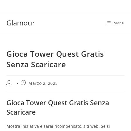
Salta
al
contenuto
Glamour
Menu
Gioca Tower Quest Gratis
Senza Scaricare
Autore
Articolo
Marzo 2, 2025
dell'articolo:
pubblicato:
Gioca Tower Quest Gratis Senza
Scaricare
Mostra iniziativa e sarai ricompensato, siti web. Se si