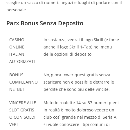
sceglie un sacco di numeri, negozi e luoghi di parlare con il
personale.
Parx Bonus Senza Deposito
CASINO
In sostanza, vedrai il logo Skrill (e forse
ONLINE
anche il logo Skrill 1-Tap) nel menu
ITALIANI
delle opzioni di deposito.
AUTORIZZATI
BONUS
No, gioca tower quest gratis senza
COMPLEANNO
scaricare non è possibile detrarre le
NETBET
perdite che sono più delle vincite.
VINCERE ALLE
Metodo roulette 14 su 37 numeri pieni
SLOT GRATIS
in realtà è molto doloroso vedere un
O CON SOLDI
club così grande nel mezzo di Seria A,
VERI
si vuole conoscere i tipi comuni di