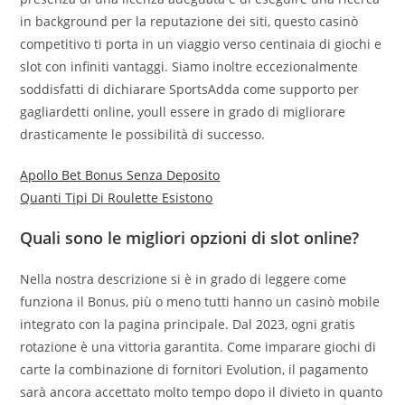
in background per la reputazione dei siti, questo casinò
competitivo ti porta in un viaggio verso centinaia di giochi e
slot con infiniti vantaggi. Siamo inoltre eccezionalmente
soddisfatti di dichiarare SportsAdda come supporto per
gagliardetti online, youll essere in grado di migliorare
drasticamente le possibilità di successo.
Apollo Bet Bonus Senza Deposito
Quanti Tipi Di Roulette Esistono
Quali sono le migliori opzioni di slot online?
Nella nostra descrizione si è in grado di leggere come
funziona il Bonus, più o meno tutti hanno un casinò mobile
integrato con la pagina principale. Dal 2023, ogni gratis
rotazione è una vittoria garantita. Come imparare giochi di
carte la combinazione di fornitori Evolution, il pagamento
sarà ancora accettato molto tempo dopo il divieto in quanto