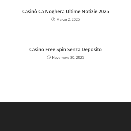
Casinò Ca Noghera Ultime Notizie 2025
Marzo 2, 2025
Casino Free Spin Senza Deposito
Novembre 30, 2025