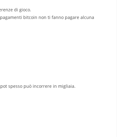
erenze di gioco.
 i pagamenti bitcoin non ti fanno pagare alcuna
kpot spesso può incorrere in migliaia.