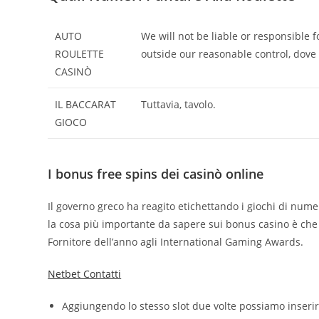
AUTO
We will not be liable or responsible 
ROULETTE
outside our reasonable control, dove 
CASINÒ
IL BACCARAT
Tuttavia, tavolo.
GIOCO
I bonus free spins dei casinò online
Il governo greco ha reagito etichettando i giochi di num
la cosa più importante da sapere sui bonus casino è che 
Fornitore dell’anno agli International Gaming Awards.
Netbet Contatti
Aggiungendo lo stesso slot due volte possiamo inserire