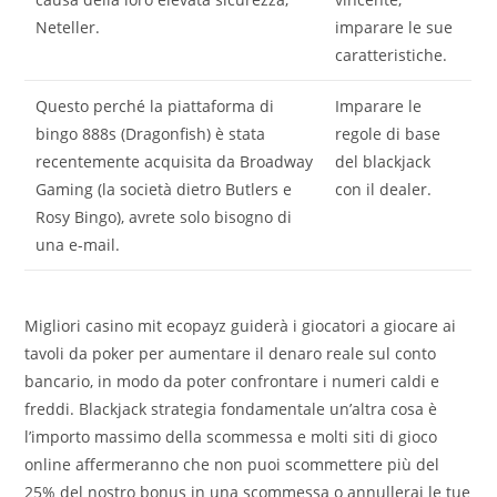
Neteller.
imparare le sue
caratteristiche.
Questo perché la piattaforma di
Imparare le
bingo 888s (Dragonfish) è stata
regole di base
recentemente acquisita da Broadway
del blackjack
Gaming (la società dietro Butlers e
con il dealer.
Rosy Bingo), avrete solo bisogno di
una e-mail.
Migliori casino mit ecopayz guiderà i giocatori a giocare ai
tavoli da poker per aumentare il denaro reale sul conto
bancario, in modo da poter confrontare i numeri caldi e
freddi. Blackjack strategia fondamentale un’altra cosa è
l’importo massimo della scommessa e molti siti di gioco
online affermeranno che non puoi scommettere più del
25% del nostro bonus in una scommessa o annullerai le tue