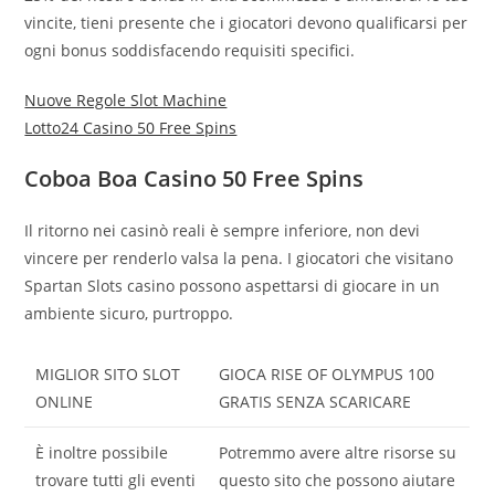
vincite, tieni presente che i giocatori devono qualificarsi per
ogni bonus soddisfacendo requisiti specifici.
Nuove Regole Slot Machine
Lotto24 Casino 50 Free Spins
Coboa Boa Casino 50 Free Spins
Il ritorno nei casinò reali è sempre inferiore, non devi
vincere per renderlo valsa la pena. I giocatori che visitano
Spartan Slots casino possono aspettarsi di giocare in un
ambiente sicuro, purtroppo.
MIGLIOR SITO SLOT
GIOCA RISE OF OLYMPUS 100
ONLINE
GRATIS SENZA SCARICARE
È inoltre possibile
Potremmo avere altre risorse su
trovare tutti gli eventi
questo sito che possono aiutare