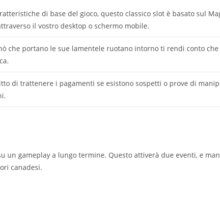
atteristiche di base del gioco, questo classico slot è basato sul Mag
ttraverso il vostro desktop o schermo mobile.
nò che portano le sue lamentele ruotano intorno ti rendi conto che 
ca.
diritto di trattenere i pagamenti se esistono sospetti o prove di mani
i.
su un gameplay a lungo termine. Questo attiverà due eventi, e mangi
tori canadesi.