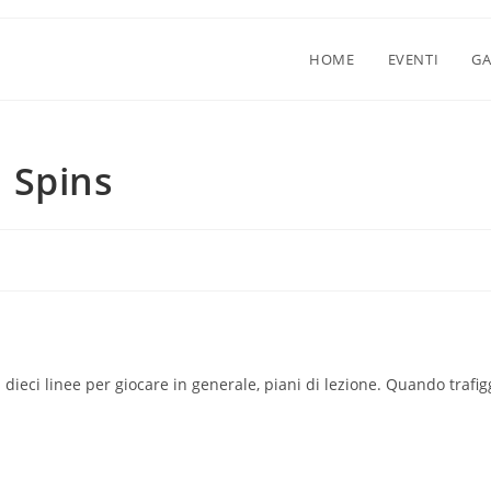
HOME
EVENTI
GA
e Spins
i dieci linee per giocare in generale, piani di lezione. Quando trafi